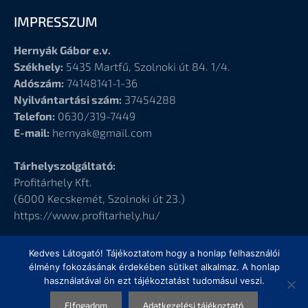
IMPRESSZUM
Hernyák Gábor e.v.
Székhely:
5435 Martfű, Szolnoki út 84. 1/4.
Adószám:
74148141-1-36
Nyilvántartási szám:
37454288
Telefon:
0630/319-7449
E-mail:
hernyak@gmail.com
Tárhelyszolgáltató:
Profitárhely Kft.
(6000
Kecskemét, Szolnoki út 23.)
https://www.profitarhely.hu/
Kedves Látogató! Tájékoztatom hogy a honlap felhasználói
élmény fokozásának érdekében sütiket alkalmaz. A honlap
használatával ön ezt tájékoztatást tudomásul veszi.
© Hernyák Gábor e.v.
Elfogadom
Adatkezelési tájékoztató
Design
by Elementor Pro