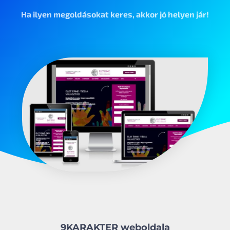
Ha ilyen megoldásokat keres, akkor jó helyen jár!
9KARAKTER weboldala