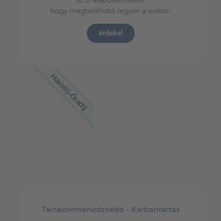
hogy megtalálható legyen a weben
érdekel
Havidíj-Óradíj
Tartalommenedzselés - Karbantartás