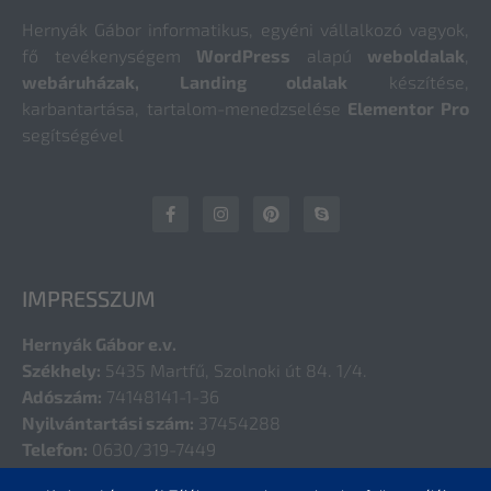
Hernyák Gábor informatikus, egyéni vállalkozó vagyok,
fő tevékenységem
WordPress
alapú
weboldalak
,
webáruházak, Landing oldalak
készítése,
karbantartása, tartalom-menedzselése
Elementor Pro
segítségével
IMPRESSZUM
Hernyák Gábor e.v.
Székhely:
5435 Martfű, Szolnoki út 84. 1/4.
Adószám:
74148141-1-36
Nyilvántartási szám:
37454288
Telefon:
0630/319-7449
E-mail:
hernyak@gmail.com