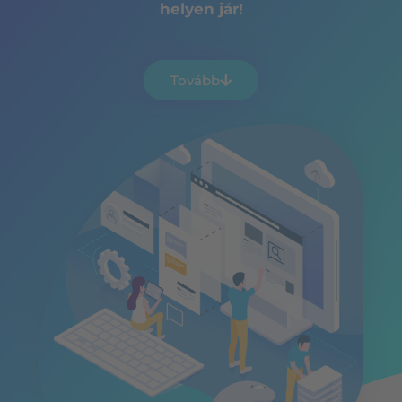
helyen jár!
Tovább