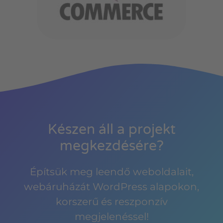
Készen áll a projekt
megkezdésére?
Építsük meg leendő weboldalait,
webáruházát WordPress alapokon,
korszerű és reszponzív
megjelenéssel!