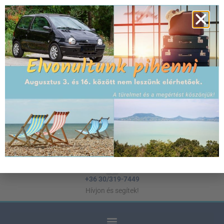
Weboldal és Webáruház készítés WordPress
alapokon
Hernyák Gábor egyéni vállalkozó
hernyak@gmail.com
Keressen e-mailben!
+36 30/319-7449
Hívjon és segítek!