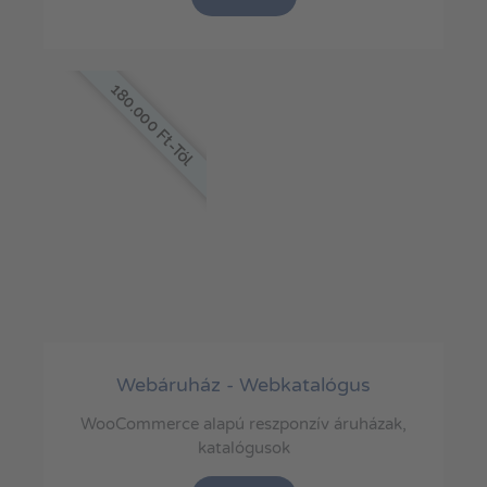
180.000 Ft-Tól
Webáruház - Webkatalógus
WooCommerce alapú reszponzív áruházak,
katalógusok