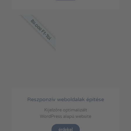
80.000 Ft-Tól
Reszponzív weboldalak építése
Kijelzőre optimalizált
WordPress alapú website
érdekel