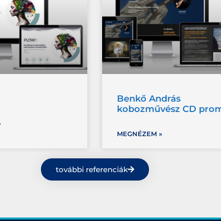
Benkő András
kobozművész CD pro
»
MEGNÉZEM »
további referenciák