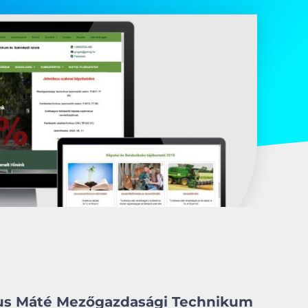
gus Máté Mezőgazdasági Technikum