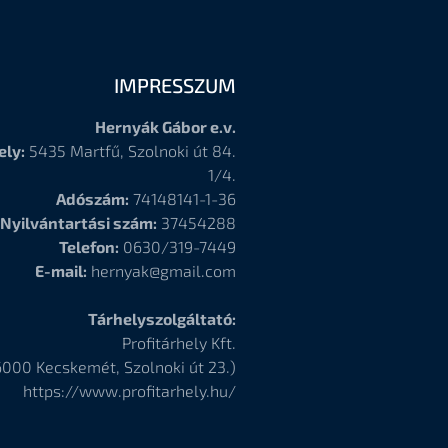
IMPRESSZUM
Hernyák Gábor e.v.
ely:
5435 Martfű, Szolnoki út 84.
1/4.
Adószám:
74148141-1-36
Nyilvántartási szám:
37454288
Telefon:
0630/319-7449
E-mail:
hernyak@gmail.com
Tárhelyszolgáltató:
Profitárhely Kft.
6000
Kecskemét, Szolnoki út 23.)
https://www.profitarhely.hu/