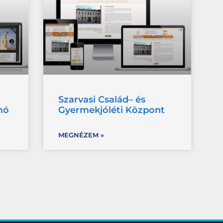
Szarvasi Család– és
mó
Gyermekjóléti Központ
MEGNÉZEM »