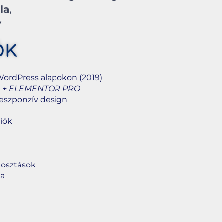
la
,
y
ŐK
 WordPress alapokon (2019)
n + ELEMENTOR PRO
reszponzív design
ciók
osztások
ka