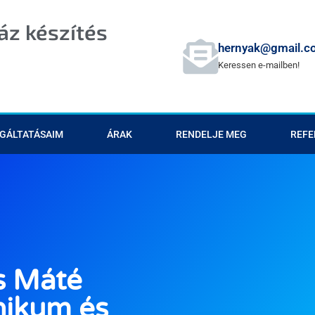
z készítés
hernyak@gmail.c
Keressen e-mailben!
GÁLTATÁSAIM
ÁRAK
RENDELJE MEG
REFE
s Máté
nikum és