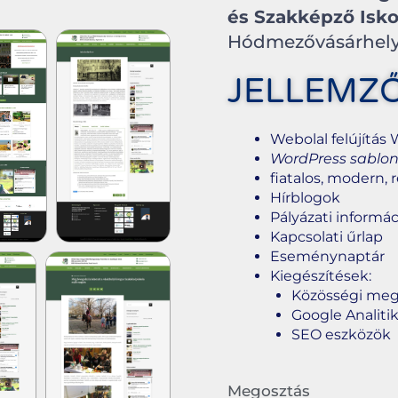
és Szakképző Isko
Hódmezővásárhel
JELLEMZ
Webolal felújítás
WordPress sablo
fiatalos, modern, 
Hírblogok
Pályázati informá
Kapcsolati űrlap
Eseménynaptár
Kiegészítések:
Közösségi meg
Google Analiti
SEO eszközök
Megosztás