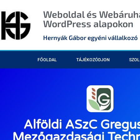
Weboldal és Webáruhá
WordPress alapokon
Hernyák Gábor egyéni vállalkozó
FŐOLDAL
TÁJÉKOZÓDJON
SZOL
Alföldi ASzC Gregu
Mezőgazdasági Tech