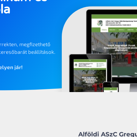
la
rrekten, megfizethető
eresőbarát beállítások.
lyen jár!
Alföldi ASzC Gre