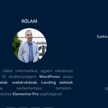
RÓLAM
Székh
 Gábor informatikus, egyéni vállalkozó
, fő tevékenységem
WordPress
alapú
alak
,
webáruházak, Landing oldalak
tése, karbantartása, tartalom-
(
selése
Elementor Pro
segítségével