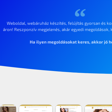
Weboldal, webáruház készítés, felújítás gyorsan és ko
áron! Reszponzív megjelenés, akár egyedi megoldások, k
Ha ilyen megoldásokat keres, akkor jó he