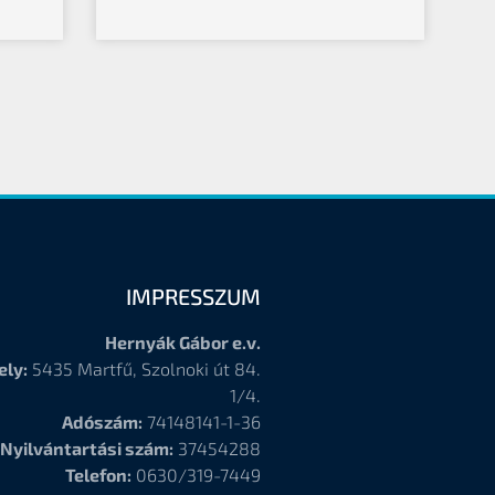
IMPRESSZUM
Hernyák Gábor e.v.
ely:
5435 Martfű, Szolnoki út 84.
1/4.
Adószám:
74148141-1-36
Nyilvántartási szám:
37454288
Telefon:
0630/319-7449