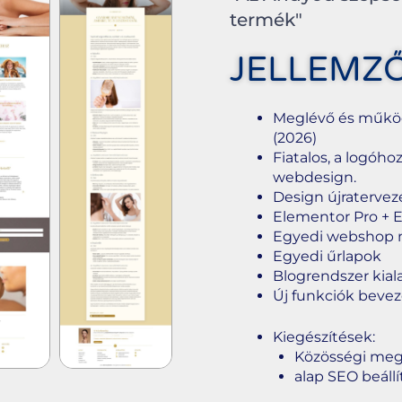
termék"
JELLEMZ
Meglévő és műkö
(2026)
Fiatalos, a logóho
webdesign.
Design újratervez
Elementor Pro + E
Egyedi webshop 
Egyedi űrlapok
Blogrendszer kial
Új funkciók beve
Kiegészítések:
Közösségi meg
alap SEO beáll