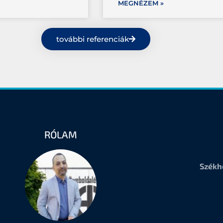
MEGNÉZEM »
további referenciák
RÓLAM
Székh