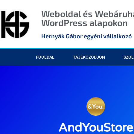
Weboldal és Webáruhá
WordPress alapokon
Hernyák Gábor egyéni vállalkozó
FŐOLDAL
TÁJÉKOZÓDJON
SZOL
AndYouStore