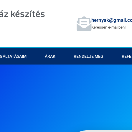
z készítés
hernyak@gmail.c
Keressen e-mailben!
GÁLTATÁSAIM
ÁRAK
RENDELJE MEG
REFE