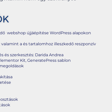
ŐK
dő webshop újjáépítése WordPress alapokon
z valamint a és tartalomhoz illeszkedő reszponzív
és és szerkesztés: Darida Andrea
lementor Kit, GeneratePress sablon
megoldások
akítása
zetése
osztások
ítások