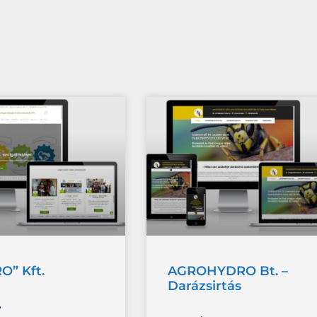
O” Kft.
AGROHYDRO Bt. –
Darázsirtás
»