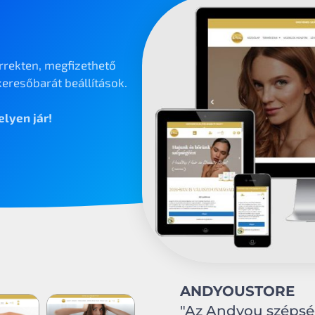
rrekten, megfizethető
eresőbarát beállítások.
lyen jár!
ANDYOUSTORE
"Az Andyou széps