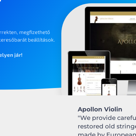
rrekten, megfizethető
eresőbarát beállítások.
lyen jár!
Apollon Violin
"We provide carefu
restored old strin
made by European l