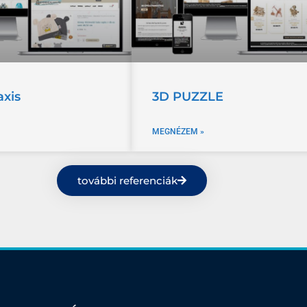
axis
3D PUZZLE
MEGNÉZEM »
további referenciák