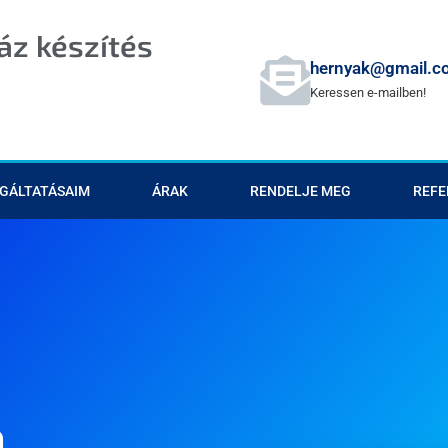
z készítés
hernyak@gmail.c
Keressen e-mailben!
GÁLTATÁSAIM
ÁRAK
RENDELJE MEG
REFE
n