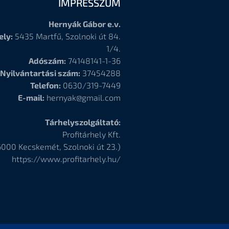
IMPRESSZUM
Hernyák Gábor e.v.
ely:
5435 Martfű, Szolnoki út 84.
1/4.
Adószám:
74148141-1-36
Nyilvántartási szám:
37454288
Telefon:
0630/319-7449
E-mail:
hernyak@gmail.com
Tárhelyszolgáltató:
Profitárhely Kft.
6000
Kecskemét, Szolnoki út 23.)
https://www.profitarhely.hu/