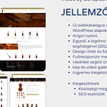
JELLEMZ
Új webkatalógus 
WordPress alapo
Angol nyelvű
Egyedi, a logóhoz 
segítségével (202
Design ötlet és fo
Fullreszponzív m
vásárlást segítő ű
kép és videó galér
ingyenes kiegészí
Kiegészítések:
Közösségi meg
SEO eszközök