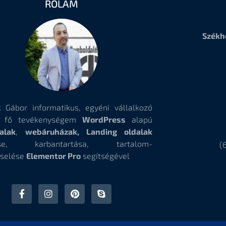
RÓLAM
Székh
 Gábor informatikus, egyéni vállalkozó
, fő tevékenységem
WordPress
alapú
alak
,
webáruházak, Landing oldalak
tése, karbantartása, tartalom-
(
selése
Elementor Pro
segítségével