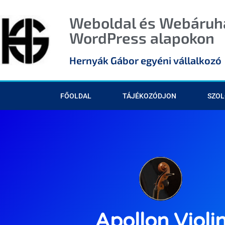
Weboldal és Webáruhá
WordPress alapokon
Hernyák Gábor egyéni vállalkozó
FŐOLDAL
TÁJÉKOZÓDJON
SZOL
Apollon Violi