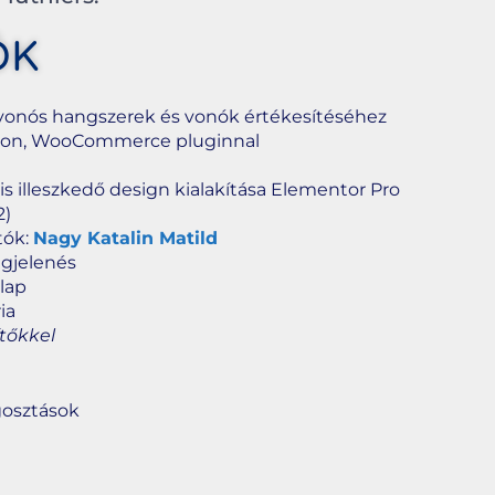
ŐK
vonós hangszerek és vonók értékesítéséhez
kon, WooCommerce pluginnal
is illeszkedő design kialakítása Elementor Pro
2)
tók:
Nagy Katalin Matild
egjelenés
rlap
ia
tőkkel
osztások