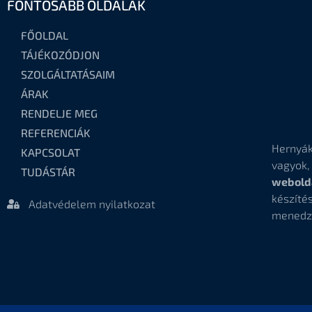
FONTOSABB OLDALAK
FŐOLDAL
TÁJÉKOZÓDJON
SZOLGÁLTATÁSAIM
ÁRAK
RENDELJE MEG
REFERENCIÁK
Hernyák
KAPCSOLAT
vagyok
TUDÁSTÁR
webold
készí
Adatvédelem nyilatkozat
menedz