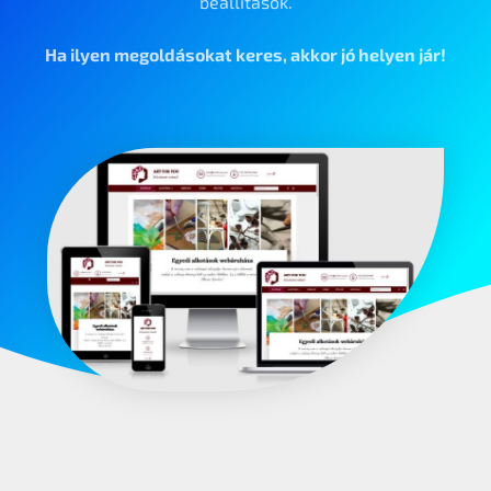
beállítások.
Ha ilyen megoldásokat keres, akkor jó helyen jár!