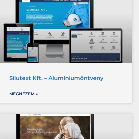
Silutext Kft. – Alumíniumöntveny
MEGNÉZEM »