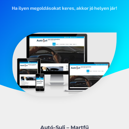
Ha ilyen megoldásokat keres, akkor jó helyen jár!
Autó-Suli – Martfű