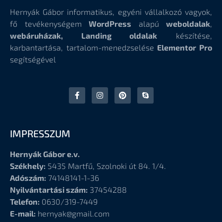
Hernyák Gábor informatikus, egyéni vállalkozó vagyok,
fő tevékenységem
WordPress
alapú
weboldalak
,
webáruházak, Landing oldalak
készítése,
karbantartása, tartalom-menedzselése
Elementor Pro
segítségével
IMPRESSZUM
Hernyák Gábor e.v.
Székhely:
5435 Martfű, Szolnoki út 84. 1/4.
Adószám:
74148141-1-36
Nyilvántartási szám:
37454288
Telefon:
0630/319-7449
E-mail:
hernyak@gmail.com