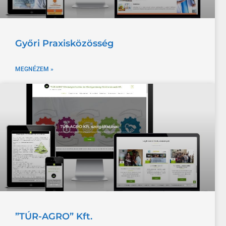
Győri Praxisközösség
MEGNÉZEM »
”TÚR-AGRO” Kft.