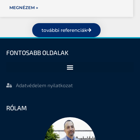
MEGNÉZEM »
további referenciák
FONTOSABB OLDALAK
Adatvédelem nyilatkozat
RÓLAM