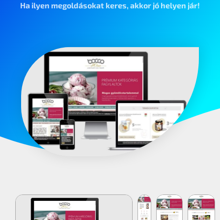
Ha ilyen megoldásokat keres, akkor jó helyen jár!