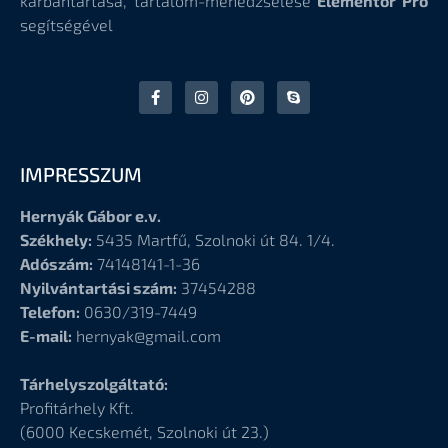
karbantartása, tartalom-menedzselése
Elementor Pro
segítségével
IMPRESSZUM
Hernyák Gábor e.v.
Székhely:
5435 Martfű, Szolnoki út 84. 1/4.
Adószám:
74148141-1-36
Nyilvántartási szám:
37454288
Telefon:
0630/319-7449
E-mail:
hernyak@gmail.com
Tárhelyszolgáltató:
Profitárhely Kft.
(6000
Kecskemét, Szolnoki út 23.)