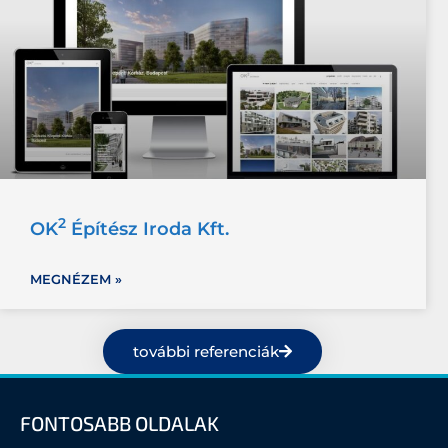
2
OK
Építész Iroda Kft.
MEGNÉZEM »
további referenciák
FONTOSABB OLDALAK