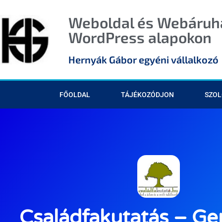
Weboldal és Webáruhá
WordPress alapokon
Hernyák Gábor egyéni vállalkozó
FŐOLDAL
TÁJÉKOZÓDJON
SZOL
Családfakutatás – Ge