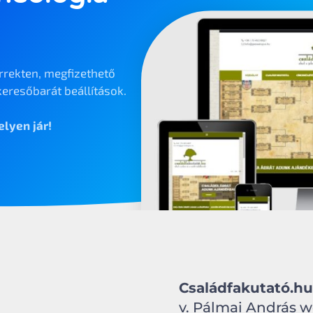
rrekten, megfizethető
eresőbarát beállítások.
lyen jár!
Családfakutató.h
v. Pálmai András 