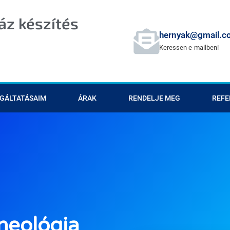
z készítés
hernyak@gmail.c
Keressen e-mailben!
GÁLTATÁSAIM
ÁRAK
RENDELJE MEG
REFE
neológia