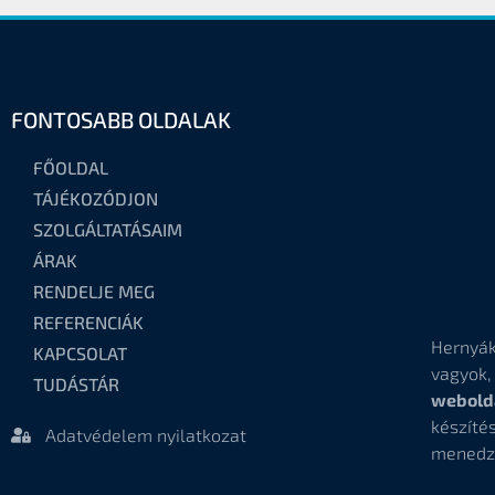
FONTOSABB OLDALAK
FŐOLDAL
TÁJÉKOZÓDJON
SZOLGÁLTATÁSAIM
ÁRAK
RENDELJE MEG
REFERENCIÁK
Hernyák
KAPCSOLAT
vagyok
TUDÁSTÁR
webold
készí
Adatvédelem nyilatkozat
menedz