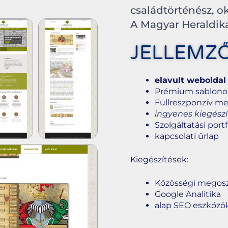
családtörténész, o
A Magyar Heraldika
JELLEMZ
elavult weboldal
Prémium sablonon ú
Fullreszponzív m
ingyenes kiegészí
Szolgáltatási portf
kapcsolati űrlap
Kiegészítések:
Közösségi megos
Google Analitika
alap SEO eszközö