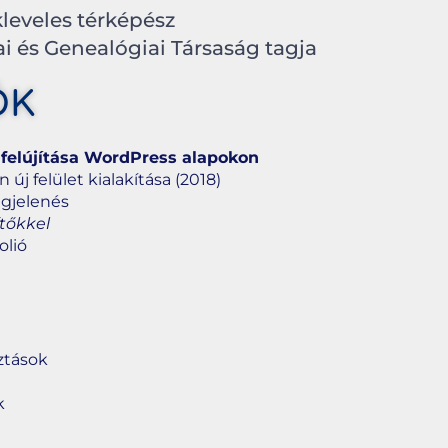
kleveles térképész
i és Genealógiai Társaság tagja
ŐK
 felújítása WordPress alapokon
j felület kialakítása (2018)
egjelenés
tőkkel
olió
ztások
k