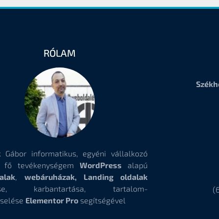
RÓLAM
Székh
 Gábor informatikus, egyéni vállalkozó
, fő tevékenységem
WordPress
alapú
alak
,
webáruházak, Landing oldalak
tése, karbantartása, tartalom-
(
selése
Elementor Pro
segítségével