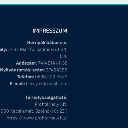
IMPRESSZUM
Hernyák Gábor e.v.
ely:
5435 Martfű, Szolnoki út 84.
1/4.
Adószám:
74148141-1-36
Nyilvántartási szám:
37454288
Telefon:
0630/319-7449
E-mail:
hernyak@gmail.com
Tárhelyszolgáltató:
Profitárhely Kft.
6000
Kecskemét, Szolnoki út 23.)
https://www.profitarhely.hu/