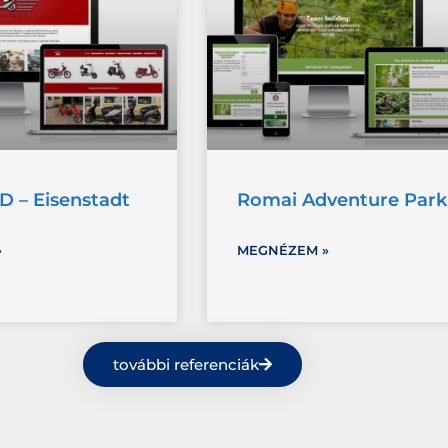
 – Eisenstadt
Romai Adventure Park
»
MEGNÉZEM »
további referenciák