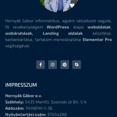
Hernyák Gábor informatikus, egyéni vállalkozó vagyok,
fő tevékenységem
WordPress
alapú
weboldalak
,
webáruházak, Landing oldalak
készítése,
karbantartása, tartalom-menedzselése
Elementor Pro
segítségével
IMPRESSZUM
Hernyák Gábor e.v.
Székhely:
5435 Martfű, Szolnoki út 84. 1/4.
Adószám:
74148141-1-36
Nyilvántartási szám:
37454288