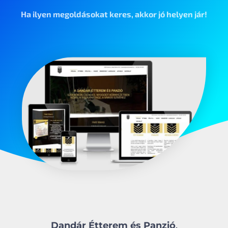
Ha ilyen megoldásokat keres, akkor jó helyen jár!
Dandár Étterem és Panzió
,