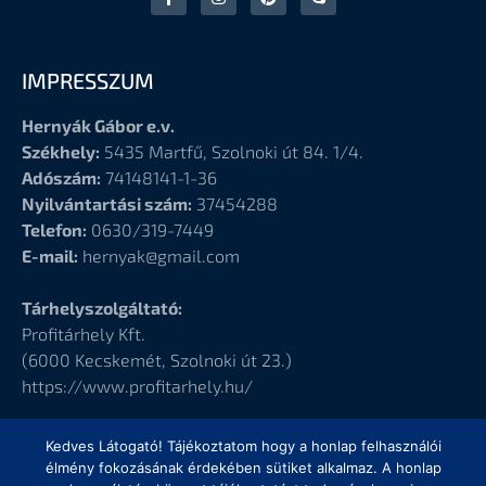
IMPRESSZUM
Hernyák Gábor e.v.
Székhely:
5435 Martfű, Szolnoki út 84. 1/4.
Adószám:
74148141-1-36
Nyilvántartási szám:
37454288
Telefon:
0630/319-7449
E-mail:
hernyak@gmail.com
Tárhelyszolgáltató:
Profitárhely Kft.
(6000
Kecskemét, Szolnoki út 23.)
https://www.profitarhely.hu/
Kedves Látogató! Tájékoztatom hogy a honlap felhasználói
élmény fokozásának érdekében sütiket alkalmaz. A honlap