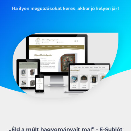
Ha ilyen megoldásokat keres, akkor jó helyen jár!
„Éld a múlt hagyományait ma!” - E-Sublót