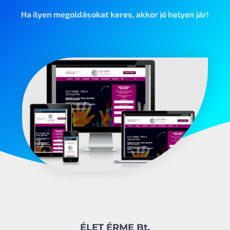
Ha ilyen megoldásokat keres, akkor jó helyen jár!
ÉLET ÉRME Bt.