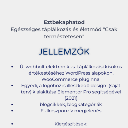
Eztbekaphatod
Egészséges táplálkozás és életmód "Csak
természetesen"
JELLEMZŐK
Új webbolt elektronikus táplálkozási kisokos
értékestéséhez WordPress alapokon,
WooCommerce pluginnal
Egyedi, a logóhoz is illeszkedő design (saját
terv) kialakítása Elementor Pro segítségével
(2021)
blogcikkek, blogkategóriák
Fullreszponzív megjelenés
Kiegészítések: