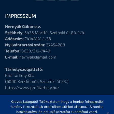
IMPRESSZUM
Hernyák Gábor e.v.
Székhely:
5435 Martfű, Szolnoki út 84. 1/4.
Adószám:
74148141-1-36
Nyilvántartási szám:
37454288
Telefon:
0630/319-7449
E-mail:
hernyak@gmail.com
Tárhelyszolgáltató:
Profitárhely Kft.
(6000
Kecskemét, Szolnoki út 23.)
https://www.profitarhely.hu/
Kedves Látogató! Tájékoztatom hogy a honlap felhasználói
élmény fokozásának érdekében sütiket alkalmaz. A honlap
használatával ön ezt tájékoztatást tudomásul veszi.