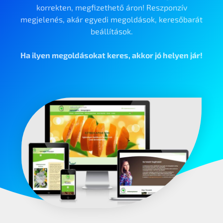
korrekten, megfizethető áron! Reszponzív
megjelenés, akár egyedi megoldások, keresőbarát
beállítások.
Ha ilyen megoldásokat keres, akkor jó helyen jár!