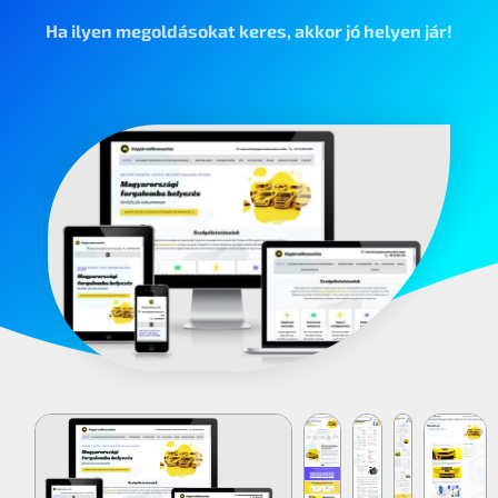
Ha ilyen megoldásokat keres, akkor jó helyen jár!