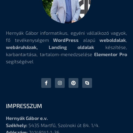
Hernyák Gábor informatikus, egyéni vállalkozó vagyok,
fő tevékenységem
WordPress
alapú
weboldalak
,
webáruházak, Landing oldalak
készítése,
karbantartása, tartalom-menedzselése
Elementor Pro
segítségével
IMPRESSZUM
Hernyák Gábor e.v.
Székhely:
5435 Martfű, Szolnoki út 84. 1/4.
Adószám:
74148141-1-36