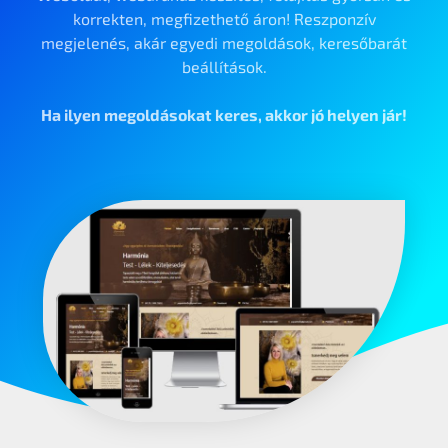
korrekten, megfizethető áron! Reszponzív
megjelenés, akár egyedi megoldások, keresőbarát
beállítások.
Ha ilyen megoldásokat keres, akkor jó helyen jár!