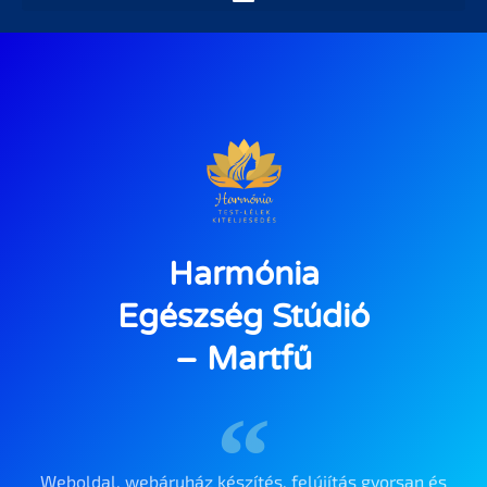
Harmónia
Egészség Stúdió
– Martfű
Weboldal, webáruház készítés, felújítás gyorsan és