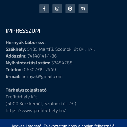
IMPRESSZUM
Hernyák Gábor e.v.
Székhely:
5435 Martfű, Szolnoki út 84. 1/4.
Adószám:
74148141-1-36
Nyilvántartási szám:
37454288
Telefon:
0630/319-7449
E-mail:
hernyak@gmail.com
Tárhelyszolgáltató:
Profitárhely Kft.
(6000
Kecskemét, Szolnoki út 23.)
https://www.profitarhely.hu/
Kedves Látogató! Tájékoztatom hogy a honlap felhasználói