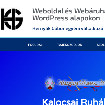
Weboldal és Webáruhá
WordPress alapokon
Hernyák Gábor egyéni vállalkozó
FŐOLDAL
TÁJÉKOZÓDJON
SZOL
Kalocsai Ruhá