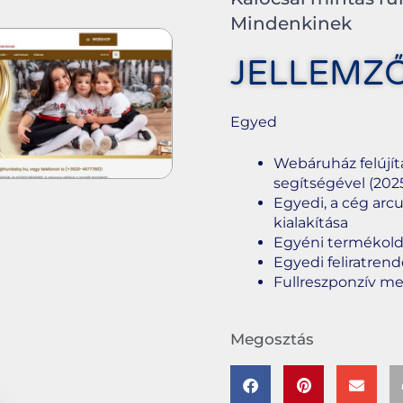
Mindenkinek
JELLEMZ
Egyed
Webáruház felújí
segítségével (202
Egyedi, a cég arc
kialakítása
Egyéni termékolda
Egyedi feliratren
Fullreszponzív m
Megosztás