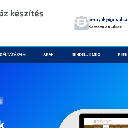
z készítés
hernyak@gmail.c
Keressen e-mailben!
GÁLTATÁSAIM
ÁRAK
RENDELJE MEG
REFE
k