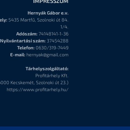
IMPRESSZUM
Hernyák Gábor e.v.
ely:
5435 Martfű, Szolnoki út 84.
1/4.
Adószám:
74148141-1-36
Nyilvántartási szám:
37454288
Telefon:
0630/319-7449
E-mail:
hernyak@gmail.com
Tárhelyszolgáltató:
Profitárhely Kft.
6000
Kecskemét, Szolnoki út 23.)
https://www.profitarhely.hu/