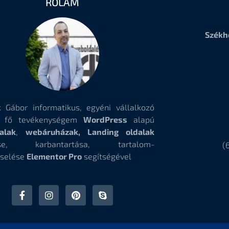
RÓLAM
Székh
 Gábor informatikus, egyéni vállalkozó
, fő tevékenységem
WordPress
alapú
alak
,
webáruházak, Landing oldalak
tése, karbantartása, tartalom-
(
selése
Elementor Pro
segítségével