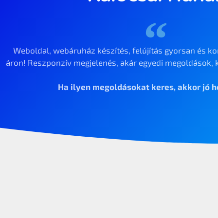
Weboldal, webáruház készítés, felújítás gyorsan és ko
áron! Reszponzív megjelenés, akár egyedi megoldások, k
Ha ilyen megoldásokat keres, akkor jó he