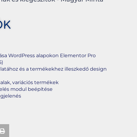
ŐK
tása WordPress alapokon Elementor Pro
5)
ulatához és a termékekhez illeszkedő design
lak, variációs termékek
delés modul beépítése
egjelenés