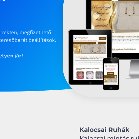
rrekten, megfizethető
eresőbarát beállítások.
lyen jár!
Kalocsai Ruhák
Kalocsai mintás ru