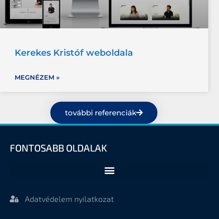
Kerekes Kristóf weboldala
MEGNÉZEM »
további referenciák
FONTOSABB OLDALAK
Adatvédelem nyilatkozat