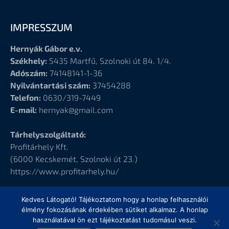
IMPRESSZUM
Hernyák Gábor e.v.
Székhely:
5435 Martfű, Szolnoki út 84. 1/4.
Adószám:
74148141-1-36
Nyilvántartási szám:
37454288
Telefon:
0630/319-7449
E-mail:
hernyak@gmail.com
Tárhelyszolgáltató:
Profitárhely Kft.
(6000
Kecskemét, Szolnoki út 23.)
https://www.profitarhely.hu/
Kedves Látogató! Tájékoztatom hogy a honlap felhasználói
élmény fokozásának érdekében sütiket alkalmaz. A honlap
használatával ön ezt tájékoztatást tudomásul veszi.
© Hernyák Gábor e.v.