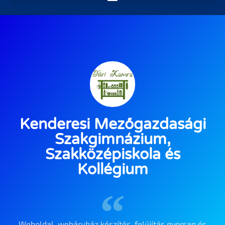
Kenderesi Mezőgazdasági
Szakgimnázium,
Szakközépiskola és
Kollégium
Weboldal, webáruház készítés, felújítás gyorsan és