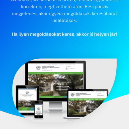
korrekten, megfizethető áron! Reszponzív
megjelenés, akár egyedi megoldások, keresőbarát
beállítások.
Ha ilyen megoldásokat keres, akkor jó helyen jár!