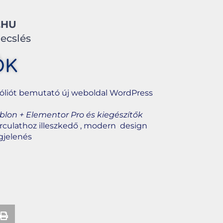
.HU
becslés
ŐK
tfóliót bemutató új weboldal WordPress
lon + Elementor Pro és kiegészítők
rculathoz illeszkedő , modern design
gjelenés