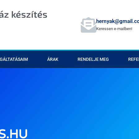
z készítés
hernyak@gmail.c
Keressen e-mailben!
GÁLTATÁSAIM
ÁRAK
RENDELJE MEG
REFE
S.HU