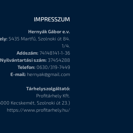
IMPRESSZUM
Hernyák Gábor e.v.
ely:
5435 Martfű, Szolnoki út 84.
1/4.
Adószám:
74148141-1-36
Nyilvántartási szám:
37454288
Telefon:
0630/319-7449
E-mail:
hernyak@gmail.com
Tárhelyszolgáltató:
Profitárhely Kft.
6000
Kecskemét, Szolnoki út 23.)
https://www.profitarhely.hu/