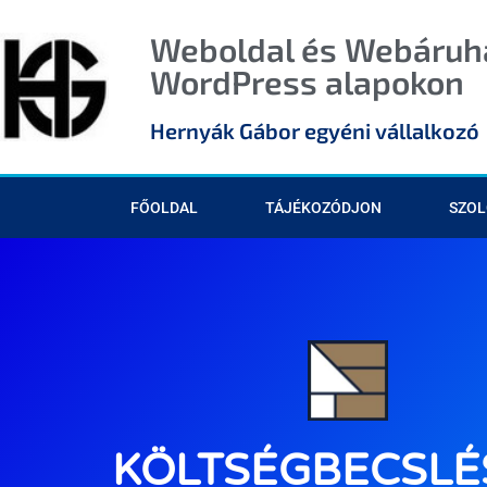
Weboldal és Webáruhá
WordPress alapokon
Hernyák Gábor egyéni vállalkozó
FŐOLDAL
TÁJÉKOZÓDJON
SZOL
KÖLTSÉGBECSLÉ