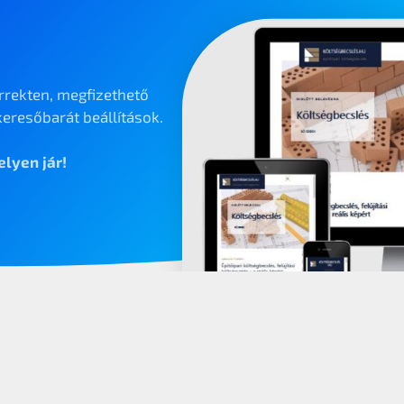
rrekten, megfizethető
eresőbarát beállítások.
lyen jár!