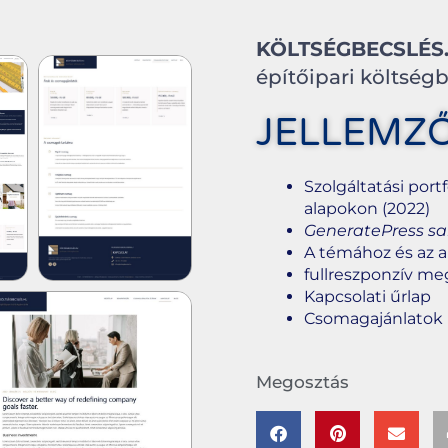
KÖLTSÉGBECSLÉS
építőipari költség
JELLEMZ
Szolgáltatási por
alapokon (2022)
GeneratePress sab
A témához és az a
fullreszponzív me
Kapcsolati űrlap
Csomagajánlatok
Megosztás