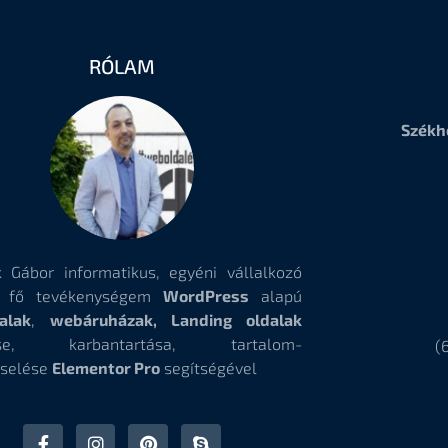
RÓLAM
Székh
 Gábor informatikus, egyéni vállalkozó
, fő tevékenységem
WordPress
alapú
alak
,
webáruházak, Landing oldalak
tése, karbantartása, tartalom-
(
selése
Elementor Pro
segítségével