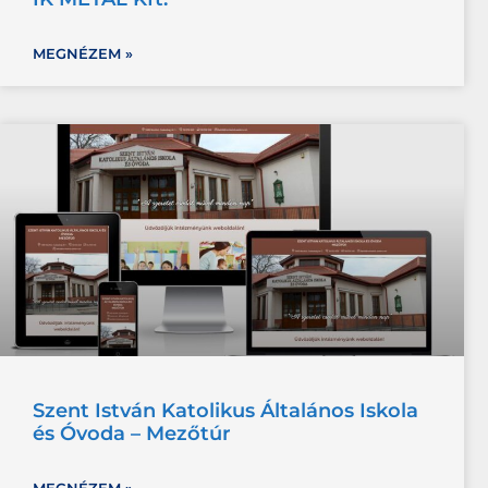
MEGNÉZEM »
Szent István Katolikus Általános Iskola
és Óvoda – Mezőtúr
MEGNÉZEM »