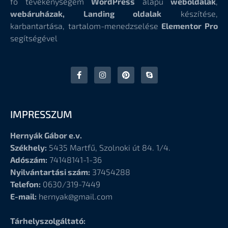
fő tevékenységem
WordPress
alapú
weboldalak
,
webáruházak, Landing oldalak
készítése,
karbantartása, tartalom-menedzselése
Elementor Pro
segítségével
IMPRESSZUM
Hernyák Gábor e.v.
Székhely:
5435 Martfű, Szolnoki út 84. 1/4.
Adószám:
74148141-1-36
Nyilvántartási szám:
37454288
Telefon:
0630/319-7449
E-mail:
hernyak@gmail.com
Tárhelyszolgáltató: