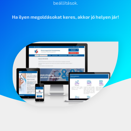
beállítások.
Ha ilyen megoldásokat keres, akkor jó helyen jár!