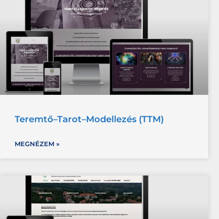
Teremtő–Tarot–Modellezés (TTM)
MEGNÉZEM »