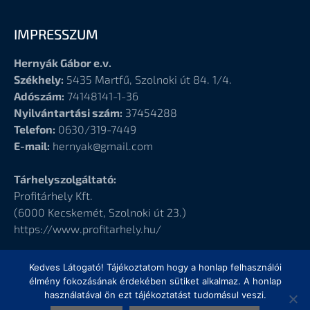
IMPRESSZUM
Hernyák Gábor e.v.
Székhely:
5435 Martfű, Szolnoki út 84. 1/4.
Adószám:
74148141-1-36
Nyilvántartási szám:
37454288
Telefon:
0630/319-7449
E-mail:
hernyak@gmail.com
Tárhelyszolgáltató:
Profitárhely Kft.
(6000
Kecskemét, Szolnoki út 23.)
https://www.profitarhely.hu/
Kedves Látogató! Tájékoztatom hogy a honlap felhasználói
élmény fokozásának érdekében sütiket alkalmaz. A honlap
használatával ön ezt tájékoztatást tudomásul veszi.
© Hernyák Gábor e.v.