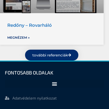
Redőny – Rovarháló
MEGNÉZEM »
további referenciák
FONTOSABB OLDALAK
Adatvédelem nyilatkozat