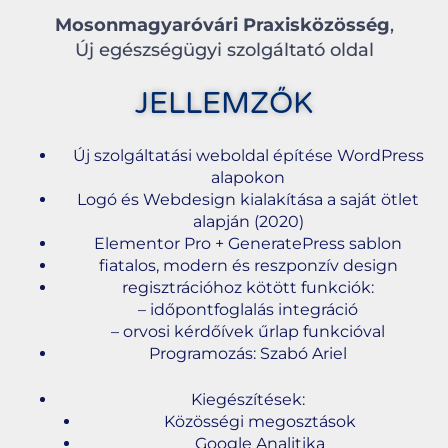
Mosonmagyaróvári Praxisközösség
,
Új egészségügyi szolgáltató oldal
JELLEMZŐK
Új szolgáltatási weboldal építése WordPress
alapokon
Logó és Webdesign kialakítása a saját ötlet
alapján (2020)
Elementor Pro + GeneratePress sablon
fiatalos, modern és reszponzív design
regisztrációhoz kötött funkciók:
– időpontfoglalás integráció
– orvosi kérdőívek űrlap funkcióval
Programozás: Szabó Ariel
Kiegészítések:
Közösségi megosztások
Google Analitika