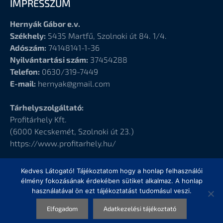
IMPRESSZUM
Hernyák Gábor e.v.
Székhely:
5435 Martfű, Szolnoki út 84. 1/4.
Adószám:
74148141-1-36
Nyilvántartási szám:
37454288
Telefon:
0630/319-7449
E-mail:
hernyak@gmail.com
Tárhelyszolgáltató:
Profitárhely Kft.
(6000
Kecskemét, Szolnoki út 23.)
https://www.profitarhely.hu/
Kedves Látogató! Tájékoztatom hogy a honlap felhasználói
élmény fokozásának érdekében sütiket alkalmaz. A honlap
használatával ön ezt tájékoztatást tudomásul veszi.
© Hernyák Gábor e.v.
Elfogadom
Adatkezelési tájékoztató
Design
by Elementor Pro