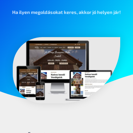
Ha ilyen megoldásokat keres, akkor jó helyen jár!