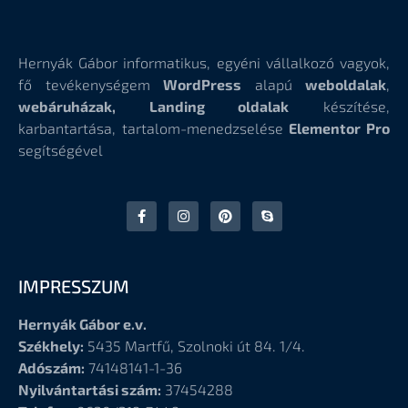
Hernyák Gábor informatikus, egyéni vállalkozó vagyok,
fő tevékenységem
WordPress
alapú
weboldalak
,
webáruházak, Landing oldalak
készítése,
karbantartása, tartalom-menedzselése
Elementor Pro
segítségével
IMPRESSZUM
Hernyák Gábor e.v.
Székhely:
5435 Martfű, Szolnoki út 84. 1/4.
Adószám:
74148141-1-36
Nyilvántartási szám:
37454288