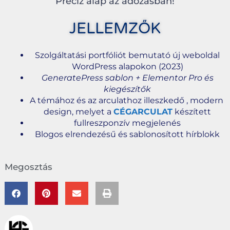
Precíz alap az adózásban!
JELLEMZŐK
Szolgáltatási portfóliót bemutató új weboldal
WordPress alapokon (2023)
GeneratePress sablon + Elementor Pro és
kiegészítők
A témához és az arculathoz illeszkedő , modern
design, melyet a
CÉGARCULAT
készített
fullreszponzív megjelenés
Blogos elrendezésű és sablonosított hírblokk
Megosztás