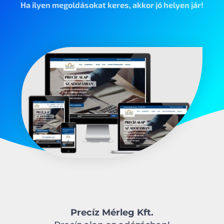
Ha ilyen megoldásokat keres, akkor jó helyen jár!
Precíz Mérleg Kft.