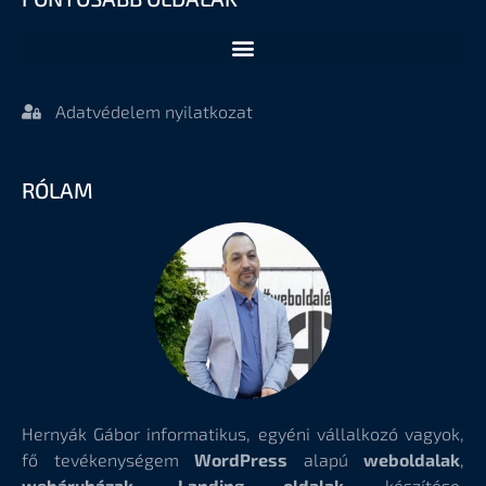
Adatvédelem nyilatkozat
RÓLAM
Hernyák Gábor informatikus, egyéni vállalkozó vagyok,
fő tevékenységem
WordPress
alapú
weboldalak
,
webáruházak, Landing oldalak
készítése,