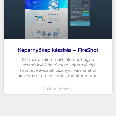
Képernyőkép készítés – FireShot
Számos alkalommal előfordul, hogy a
kézenfekvő Print Screen képernyőkép
készítés kevésnek bizonyul. Van, amikor
kevés az a terület, amit a monitor mutat.
2020. október 6,