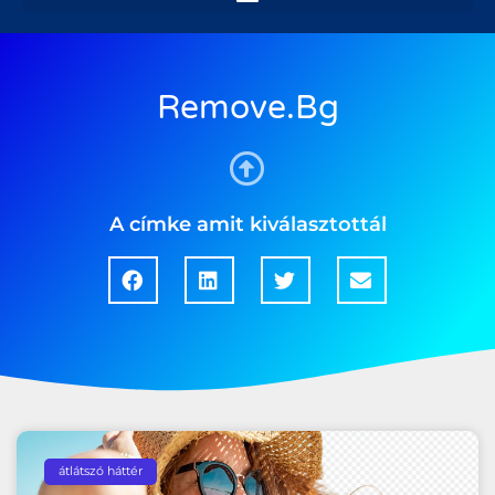
Remove.bg
A címke amit kiválasztottál
átlátszó háttér