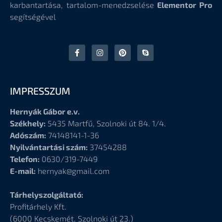
karbantartása, tartalom-menedzselése
Elementor Pro
segítségével
IMPRESSZUM
Hernyák Gábor e.v.
Székhely:
5435 Martfű, Szolnoki út 84. 1/4.
Adószám:
74148141-1-36
Nyilvántartási szám:
37454288
Telefon:
0630/319-7449
E-mail:
hernyak@gmail.com
Tárhelyszolgáltató:
Profitárhely Kft.
(6000
Kecskemét, Szolnoki út 23.)