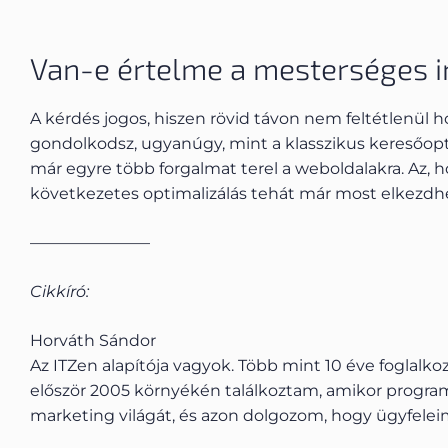
Van-e értelme a mesterséges in
A kérdés jogos, hiszen rövid távon nem feltétlenül 
gondolkodsz, ugyanúgy, mint a klasszikus keresőoptim
már egyre több forgalmat terel a weboldalakra. Az, ho
következetes optimalizálás tehát már most elkezdhe
———————–
Cikkíró:
Horváth Sándor
Az ITZen alapítója vagyok. Több mint 10 éve foglalk
először 2005 környékén találkoztam, amikor program
marketing világát, és azon dolgozom, hogy ügyfele