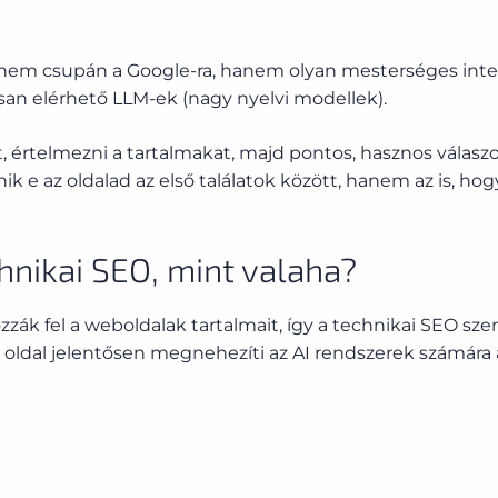
em csupán a Google-ra, hanem olyan mesterséges intellig
san elérhető LLM-ek (nagy nyelvi modellek).
 értelmezni a tartalmakat, majd pontos, hasznos válasz
e az oldalad az első találatok között, hanem az is, hog
hnikai SEO, mint valaha?
ák fel a weboldalak tartalmait, így a technikai SEO sz
dő oldal jelentősen megnehezíti az AI rendszerek számára