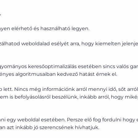
,
en elérhető és használható legyen.
álhatod weboldalad esélyét arra, hogy kiemelten jelenj
gyományos keresőoptimalizálás esetében sincs valós ga
nyes algoritmusaiban kedvező hatást érnek el.
lett. Nincs még információnk arról mennyi idő, sőt arr
an nem is befolyásolásról beszélünk, inkább arról, hogy 
i egy weboldal esetében. Persze elő fog fordulni hogy e
n azt inkább jó szerencsének hívhatjuk.