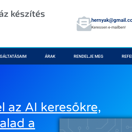
z készítés
hernyak@gmail.c
Keressen e-mailben!
GÁLTATÁSAIM
ÁRAK
RENDELJE MEG
REFE
l az AI keresőkre,
alad a