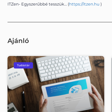
ITZen- Egyszerűbbé tesszük… (
https://itzen.hu
)
Ajánló
Tudástár