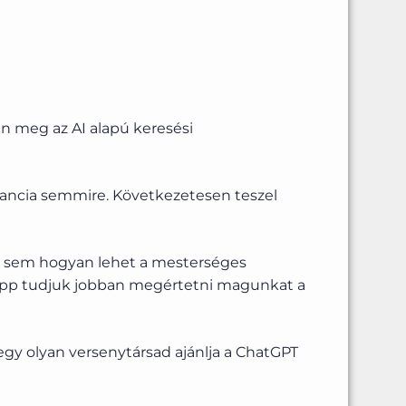
en meg az AI alapú keresési
rancia semmire. Következetesen teszel
ól sem hogyan lehet a mesterséges
miképp tudjuk jobban megértetni magunkat a
gy olyan versenytársad ajánlja a ChatGPT