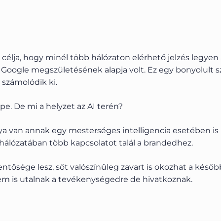
élja, hogy minél több hálózaton elérhető jelzés legyen 
Google megszületésének alapja volt. Ez egy bonyolult 
 számolódik ki.
e. De mi a helyzet az AI terén?
úlya van annak egy mesterséges intelligencia esetében 
 hálózatában több kapcsolatot talál a brandedhez.
entősége lesz, sőt valószínűleg zavart is okozhat a késő
em is utalnak a tevékenységedre de hivatkoznak.