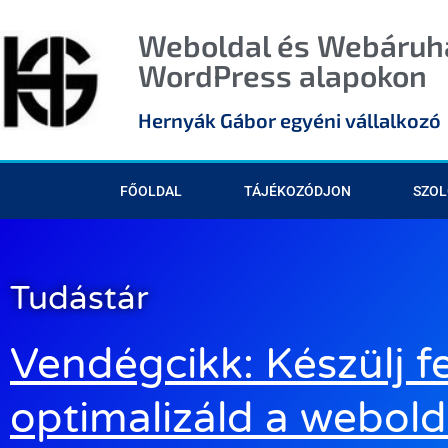
Weboldal és Webáruhá
WordPress alapokon
Hernyák Gábor egyéni vállalkozó
FŐOLDAL
TÁJÉKOZÓDJON
SZOL
Tudástár
Vendégcikk: Készülj fe
optimalizáld a webold