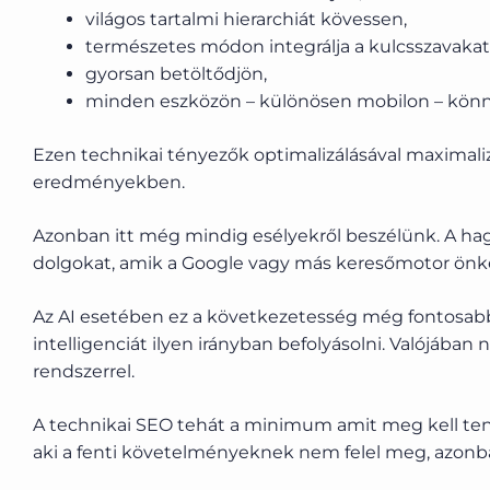
világos tartalmi hierarchiát kövessen,
természetes módon integrálja a kulcsszavakat
gyorsan betöltődjön,
minden eszközön – különösen mobilon – könny
Ezen technikai tényezők optimalizálásával maximaliz
eredményekben.
Azonban itt még mindig esélyekről beszélünk. A ha
dolgokat, amik a Google vagy más keresőmotor önké
Az AI esetében ez a következetesség még fontosabb 
intelligenciát ilyen irányban befolyásolni. Valójáb
rendszerrel.
A technikai SEO tehát a minimum amit meg kell tenn
aki a fenti követelményeknek nem felel meg, azonba