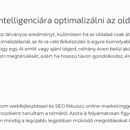
telligenciára optimalizálni az ol
hoz látványos eredményt, különösen ha az oldalad csak á
alizálásnál, az AI-ra való felkészülés is egyre komolyab
gy egy AI említ vagy ajánl téged, néhány éven belül akár 
ti megtérülését, ezért ha hosszú távon gondolkodsz, ér
ozom webfejlesztéssel és SEO fókuszú online marketingge
ozóként tanultam a témáról. Azóta is folyamatosan figy
im mindig a legújabb, legjobban működő megoldásokat 