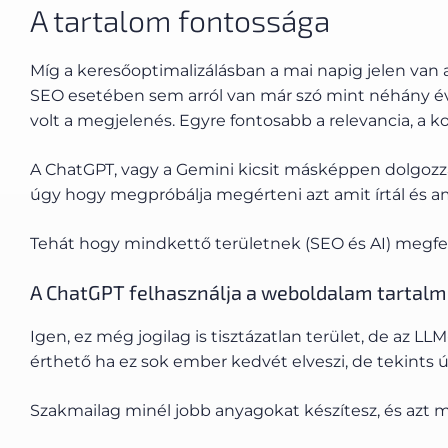
A tartalom fontossága
Míg a keresőoptimalizálásban a mai napig jelen van a 
SEO esetében sem arról van már szó mint néhány éve
volt a megjelenés. Egyre fontosabb a relevancia, a k
A ChatGPT, vagy a Gemini kicsit másképpen dolgozza
úgy hogy megpróbálja megérteni azt amit írtál és amit
Tehát hogy mindkettő területnek (SEO és AI) megfele
A ChatGPT felhasználja a weboldalam tartalm
Igen, ez még jogilag is tisztázatlan terület, de az L
érthető ha ez sok ember kedvét elveszi, de tekints ú
Szakmailag minél jobb anyagokat készítesz, és azt m