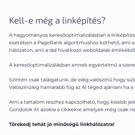
Kell-e még a linképítés?
A hagyományos keresőoptimalizálásban a linképítés c
esetében a PageRank algoritmushoz köthető, ami a 
hálózaton, ami a rád hivatkozó weboldalak értékéből
A keresőoptimalizálásban ennek egyértelmű a szerep
Szintén csak találgatunk, de elég valószínű hogy s
Valószínűleg hamarabb fog az AI téged ajánlani ha a
Ami a tartalom részhez kapcsolható, hogy kisebb jel
Gondolok itt azokra a cikkekre amelyek még csak n
Törekedj tehát jó minőségű linkhálózatra!