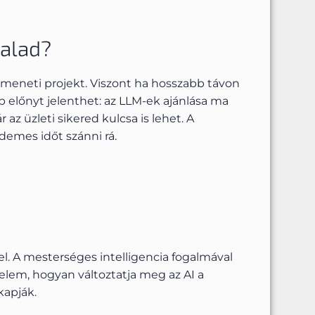
dalad?
tmeneti projekt. Viszont ha hosszabb távon
b előnyt jelenthet: az LLM-ek ajánlása ma
az üzleti sikered kulcsa is lehet. A
demes időt szánni rá.
l. A mesterséges intelligencia fogalmával
elem, hogyan változtatja meg az AI a
kapják.