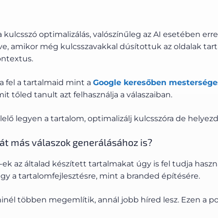
kulcsszó optimalizálás, valószínűleg az AI esetében erre
, amikor még kulcsszavakkal dúsítottuk az oldalak tarta
ontextus.
 fel a tartalmaid mint a
Google keresőben mesterséges
 tőled tanult azt felhasználja a válaszaiban.
lő legyen a tartalom, optimalizálj kulcsszóra de helyezd
át más válaszok generálásához is?
LM-ek az általad készített tartalmakat úgy is fel tudja ha
gy a tartalomfejlesztésre, mint a branded építésére.
inél többen megemlítik, annál jobb híred lesz. Ezen a po