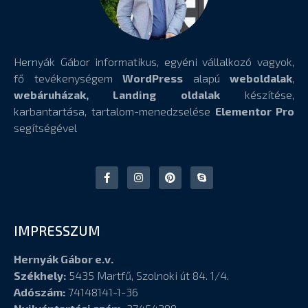
Hernyák Gábor informatikus, egyéni vállalkozó vagyok,
fő tevékenységem
WordPress
alapú
weboldalak
,
webáruházak, Landing oldalak
készítése,
karbantartása, tartalom-menedzselése
Elementor Pro
segítségével
IMPRESSZUM
Hernyák Gábor e.v.
Székhely:
5435 Martfű, Szolnoki út 84. 1/4.
Adószám:
74148141-1-36