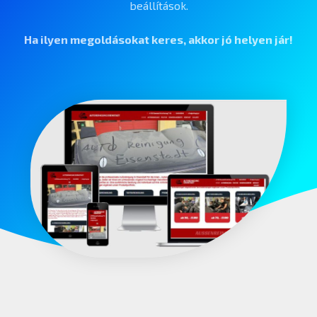
beállítások.
Ha ilyen megoldásokat keres, akkor jó helyen jár!