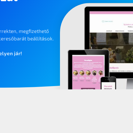
rrekten, megfizethető
eresőbarát beállítások.
lyen jár!