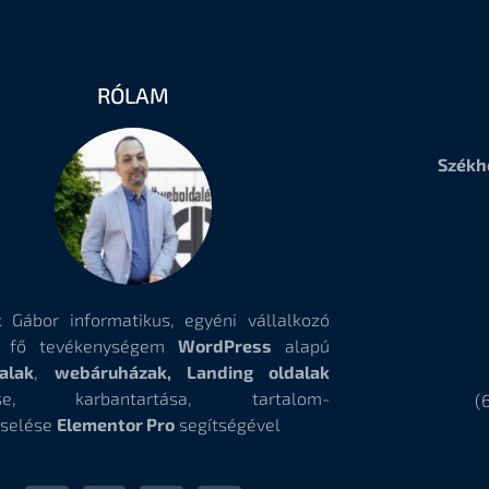
RÓLAM
Székh
 Gábor informatikus, egyéni vállalkozó
, fő tevékenységem
WordPress
alapú
alak
,
webáruházak, Landing oldalak
tése, karbantartása, tartalom-
(
selése
Elementor Pro
segítségével