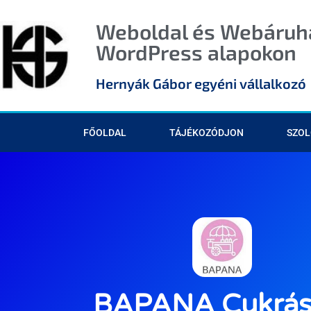
Weboldal és Webáruhá
WordPress alapokon
Hernyák Gábor egyéni vállalkozó
FŐOLDAL
TÁJÉKOZÓDJON
SZOL
BAPANA Cukrás