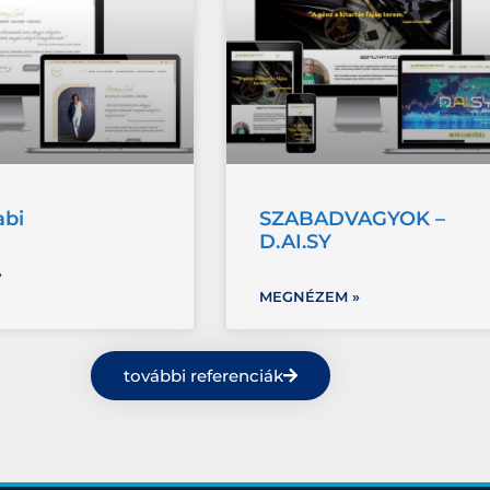
abi
SZABADVAGYOK –
D.AI.SY
»
MEGNÉZEM »
további referenciák