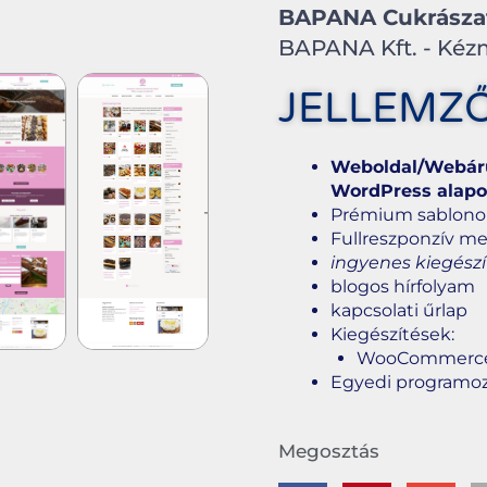
BAPANA Cukrásza
BAPANA Kft. - Kézm
JELLEMZ
Weboldal/Webáruh
WordPress alap
Prémium sablonon 
Fullreszponzív m
ingyenes kiegészí
blogos hírfolyam
kapcsolati űrlap
Kiegészítések:
WooCommerc
Egyedi programozá
Megosztás