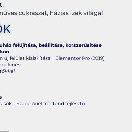
t
,
űves cukrászat, házias ízek világa!
ŐK
áz felújítása, beállítása, korszerűsítése
okon
új felület kialakítása + Elementor Pro (2019)
egjelenés
tőkkel
e
sok – Szabó Ariel frontend fejlesztő