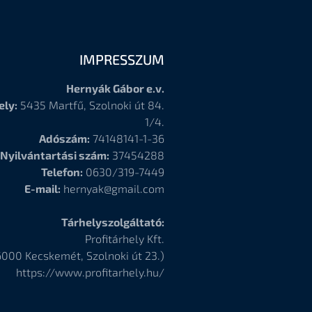
IMPRESSZUM
Hernyák Gábor e.v.
ely:
5435 Martfű, Szolnoki út 84.
1/4.
Adószám:
74148141-1-36
Nyilvántartási szám:
37454288
Telefon:
0630/319-7449
E-mail:
hernyak@gmail.com
Tárhelyszolgáltató:
Profitárhely Kft.
6000
Kecskemét, Szolnoki út 23.)
https://www.profitarhely.hu/