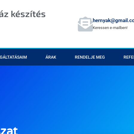
z készítés
hernyak@gmail.c
Keressen e-mailben!
GÁLTATÁSAIM
ÁRAK
RENDELJE MEG
REFE
zat