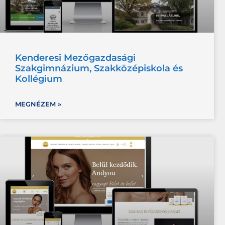
Kenderesi Mezőgazdasági
Szakgimnázium, Szakközépiskola és
Kollégium
MEGNÉZEM »