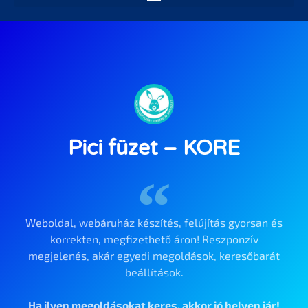
Pici füzet – KORE
Weboldal, webáruház készítés, felújítás gyorsan és
korrekten, megfizethető áron! Reszponzív
megjelenés, akár egyedi megoldások, keresőbarát
beállítások.
Ha ilyen megoldásokat keres, akkor jó helyen jár!