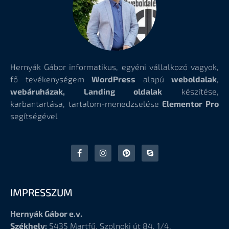
Hernyák Gábor informatikus, egyéni vállalkozó vagyok,
fő tevékenységem
WordPress
alapú
weboldalak
,
webáruházak, Landing oldalak
készítése,
karbantartása, tartalom-menedzselése
Elementor Pro
segítségével
IMPRESSZUM
Hernyák Gábor e.v.
Székhely:
5435 Martfű, Szolnoki út 84. 1/4.