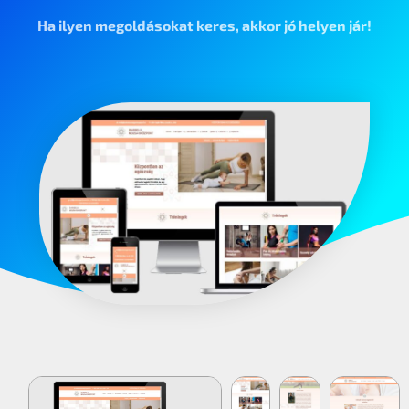
Ha ilyen megoldásokat keres, akkor jó helyen jár!