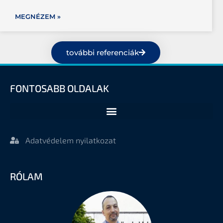
MEGNÉZEM »
további referenciák
FONTOSABB OLDALAK
Adatvédelem nyilatkozat
RÓLAM