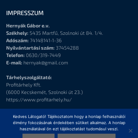
IMPRESSZUM
Hernyák Gábor e.v.
Székhely:
5435 Martfű, Szolnoki út 84. 1/4.
Adószám:
74148141-1-36
Nyilvántartási szám:
37454288
Telefon:
0630/319-7449
E-mail:
hernyak@gmail.com
Tárhelyszolgáltató:
Profitárhely Kft.
(6000
Kecskemét, Szolnoki út 23.)
https://www.profitarhely.hu/
Kedves Látogató! Tájékoztatom hogy a honlap felhasználói
élmény fokozásának érdekében sütiket alkalmaz. A honlap
használatával ön ezt tájékoztatást tudomásul veszi.
© Hernyák Gábor e.v.