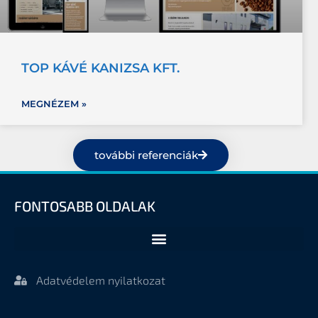
TOP KÁVÉ KANIZSA KFT.
MEGNÉZEM »
további referenciák
FONTOSABB OLDALAK
Adatvédelem nyilatkozat