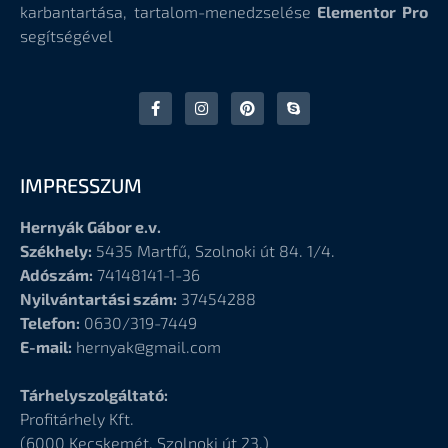
karbantartása, tartalom-menedzselése
Elementor Pro
segítségével
IMPRESSZUM
Hernyák Gábor e.v.
Székhely:
5435 Martfű, Szolnoki út 84. 1/4.
Adószám:
74148141-1-36
Nyilvántartási szám:
37454288
Telefon:
0630/319-7449
E-mail:
hernyak@gmail.com
Tárhelyszolgáltató:
Profitárhely Kft.
(6000
Kecskemét, Szolnoki út 23.)