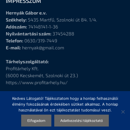
IMPRESSZUM
Hernyák Gábor e.v.
Székhely:
5435 Martfű, Szolnoki út 84. 1/4.
Adószám:
74148141-1-36
Nyilvántartási szám:
37454288
Telefon:
0630/319-7449
E-mail:
hernyak@gmail.com
Tárhelyszolgáltató:
Profitárhely Kft.
(6000
Kecskemét, Szolnoki út 23.)
https://www.profitarhely.hu/
Kedves Látogató! Tájékoztatom hogy a honlap felhasználói
élmény fokozásának érdekében sütiket alkalmaz. A honlap
használatával ön ezt tájékoztatást tudomásul veszi.
© Hernyák Gábor e.v.
Elfogadom
Adatkezelési tájékoztató
Design
by Elementor Pro