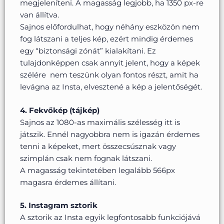
megjeleníteni. A magasság legjobb, ha 1350 px-re
van állítva.
Sajnos előfordulhat, hogy néhány eszközön nem
fog látszani a teljes kép, ezért mindig érdemes
egy “biztonsági zónát” kialakítani. Ez
tulajdonképpen csak annyit jelent, hogy a képek
szélére nem teszünk olyan fontos részt, amit ha
levágna az Insta, elvesztené a kép a jelentőségét.
4. Fekvőkép (tájkép)
Sajnos az 1080-as maximális szélesség itt is
játszik. Ennél nagyobbra nem is igazán érdemes
tenni a képeket, mert összecsúsznak vagy
szimplán csak nem fognak látszani.
A magasság tekintetében legalább 566px
magasra érdemes állítani.
5. Instagram sztorik
A sztorik az Insta egyik legfontosabb funkciójává