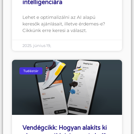
intelligenciára
Lehet e optimalizálni az AI alapú
keresők ajánlásait, illetve érdemes-e?
Cikkünk erre keresi a választ.
2025. június 19,
Tudástár
Vendégcikk: Hogyan alakíts ki