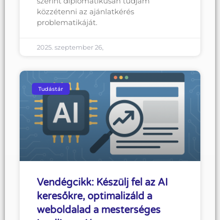
szerint diplomatikusan tudjam
közzétenni az ajánlatkérés
problematikáját.
2025. szeptember 26,
Tudástár
Vendégcikk: Készülj fel az AI
keresőkre, optimalizáld a
weboldalad a mesterséges