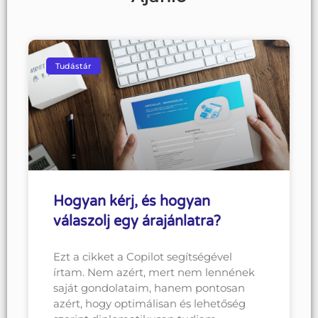
Tudástár
Hogyan kérj, és hogyan
válaszolj egy árajánlatra?
Ezt a cikket a Copilot segítségével
írtam. Nem azért, mert nem lennének
saját gondolataim, hanem pontosan
azért, hogy optimálisan és lehetőség