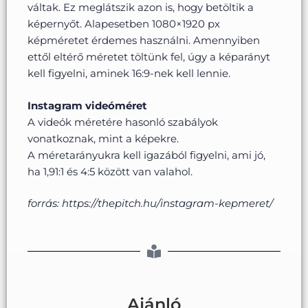
váltak. Ez meglátszik azon is, hogy betöltik a
képernyőt. Alapesetben 1080×1920 px
képméretet érdemes használni. Amennyiben
ettől eltérő méretet töltünk fel, úgy a képarányt
kell figyelni, aminek 16:9-nek kell lennie.
Instagram videóméret
A videók méretére hasonló szabályok
vonatkoznak, mint a képekre.
A méretarányukra kell igazából figyelni, ami jó,
ha 1,91:1 és 4:5 között van valahol.
forrás: https://thepitch.hu/instagram-kepmeret/
Ajánló