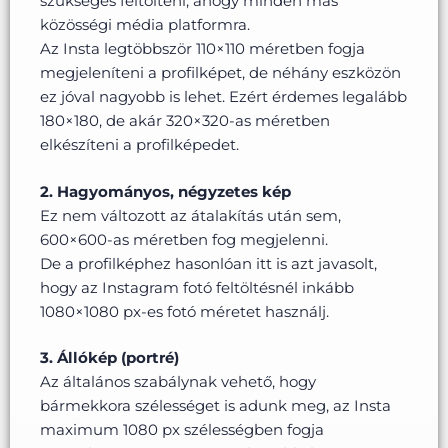
szükséges feltölteni, ahogy minden más
közösségi média platformra.
Az Insta legtöbbször 110×110 méretben fogja
megjeleníteni a profilképet, de néhány eszközön
ez jóval nagyobb is lehet. Ezért érdemes legalább
180×180, de akár 320×320-as méretben
elkészíteni a profilképedet.
2. Hagyományos, négyzetes kép
Ez nem változott az átalakítás után sem,
600×600-as méretben fog megjelenni.
De a profilképhez hasonlóan itt is azt javasolt,
hogy az Instagram fotó feltöltésnél inkább
1080×1080 px-es fotó méretet használj.
3. Állókép (portré)
Az általános szabálynak vehető, hogy
bármekkora szélességet is adunk meg, az Insta
maximum 1080 px szélességben fogja