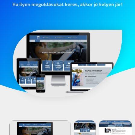
Ha ilyen megoldásokat keres, akkor jó helyen jár!