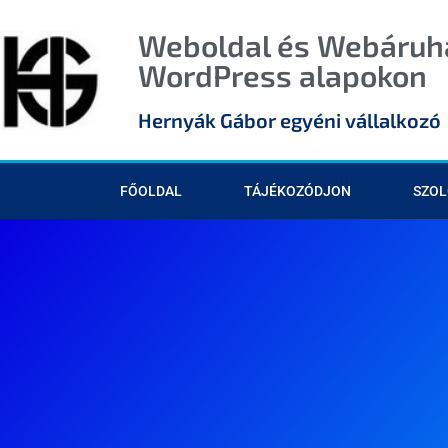
Weboldal és Webáruhá
WordPress alapokon
Hernyák Gábor egyéni vállalkozó
FŐOLDAL
TÁJÉKOZÓDJON
SZOL