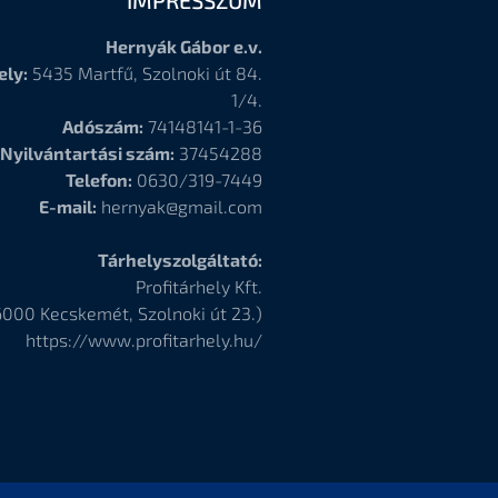
Hernyák Gábor e.v.
ely:
5435 Martfű, Szolnoki út 84.
1/4.
Adószám:
74148141-1-36
Nyilvántartási szám:
37454288
Telefon:
0630/319-7449
E-mail:
hernyak@gmail.com
Tárhelyszolgáltató:
Profitárhely Kft.
6000
Kecskemét, Szolnoki út 23.)
https://www.profitarhely.hu/