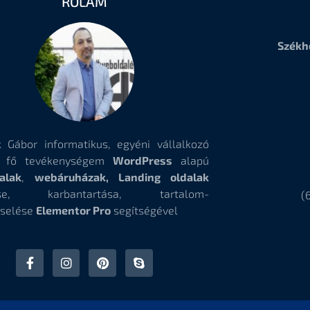
RÓLAM
Székh
 Gábor informatikus, egyéni vállalkozó
, fő tevékenységem
WordPress
alapú
alak
,
webáruházak, Landing oldalak
tése, karbantartása, tartalom-
(
selése
Elementor Pro
segítségével