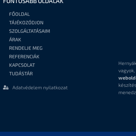
FONTOSABB OLDALAK
FŐOLDAL
TÁJÉKOZÓDJON
SZOLGÁLTATÁSAIM
ÁRAK
RENDELJE MEG
REFERENCIÁK
Hernyák
KAPCSOLAT
vagyok
TUDÁSTÁR
webold
készí
Adatvédelem nyilatkozat
menedz