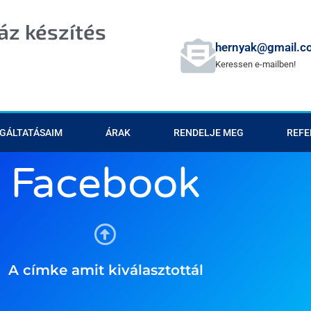
z készítés
hernyak@gmail.c
Keressen e-mailben!
GÁLTATÁSAIM
ÁRAK
RENDELJE MEG
REFE
Facebook
A címke amit kiválasztottál