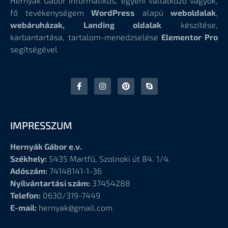
Hernyák Gábor informatikus, egyéni vállalkozó vagyok,
fő tevékenységem
WordPress
alapú
weboldalak
,
webáruházak, Landing oldalak
készítése,
karbantartása, tartalom-menedzselése
Elementor Pro
segítségével
IMPRESSZUM
Hernyák Gábor e.v.
Székhely:
5435 Martfű, Szolnoki út 84. 1/4.
Adószám:
74148141-1-36
Nyilvántartási szám:
37454288
Telefon:
0630/319-7449
E-mail:
hernyak@gmail.com