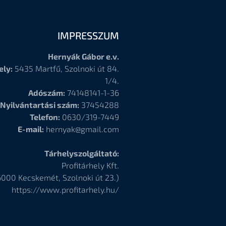
IMPRESSZUM
Hernyák Gábor e.v.
ely:
5435 Martfű, Szolnoki út 84.
1/4.
Adószám:
74148141-1-36
Nyilvántartási szám:
37454288
Telefon:
0630/319-7449
E-mail:
hernyak@gmail.com
Tárhelyszolgáltató:
Profitárhely Kft.
6000
Kecskemét, Szolnoki út 23.)
https://www.profitarhely.hu/