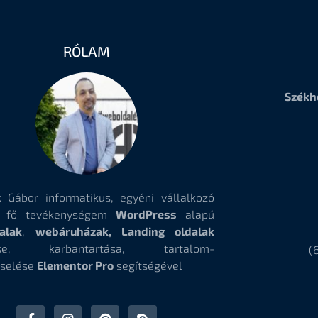
RÓLAM
Székh
 Gábor informatikus, egyéni vállalkozó
, fő tevékenységem
WordPress
alapú
alak
,
webáruházak, Landing oldalak
tése, karbantartása, tartalom-
(
selése
Elementor Pro
segítségével