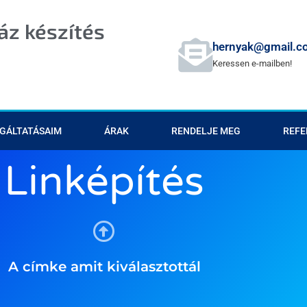
z készítés
hernyak@gmail.c
Keressen e-mailben!
GÁLTATÁSAIM
ÁRAK
RENDELJE MEG
REFE
Linképítés
A címke amit kiválasztottál