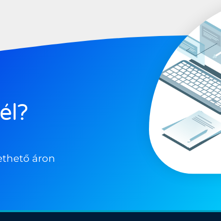
él?
ethető áron