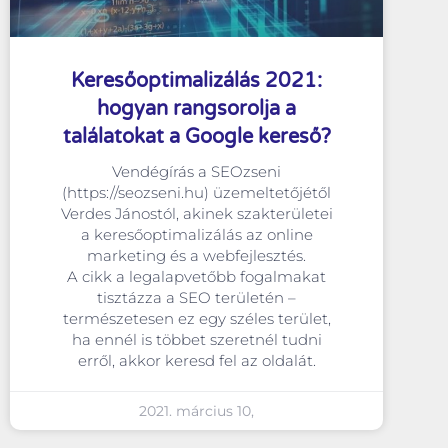
Keresőoptimalizálás 2021:
hogyan rangsorolja a
találatokat a Google kereső?
Vendégírás a SEOzseni
(https://seozseni.hu) üzemeltetőjétől
Verdes Jánostól, akinek szakterületei
a keresőoptimalizálás az online
marketing és a webfejlesztés.
A cikk a legalapvetőbb fogalmakat
tisztázza a SEO területén –
természetesen ez egy széles terület,
ha ennél is többet szeretnél tudni
erről, akkor keresd fel az oldalát.
2021. március 10,