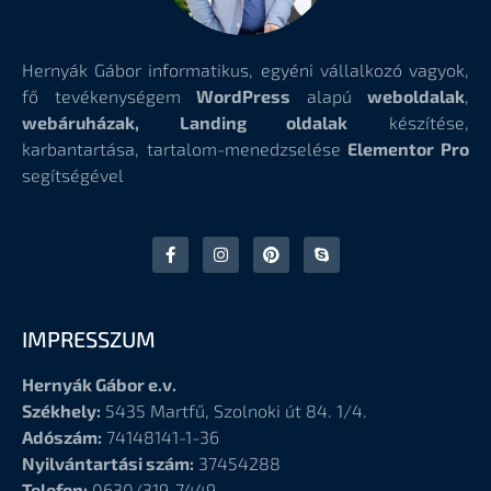
Hernyák Gábor informatikus, egyéni vállalkozó vagyok,
fő tevékenységem
WordPress
alapú
weboldalak
,
webáruházak, Landing oldalak
készítése,
karbantartása, tartalom-menedzselése
Elementor Pro
segítségével
IMPRESSZUM
Hernyák Gábor e.v.
Székhely:
5435 Martfű, Szolnoki út 84. 1/4.
Adószám:
74148141-1-36
Nyilvántartási szám:
37454288
Telefon:
0630/319-7449