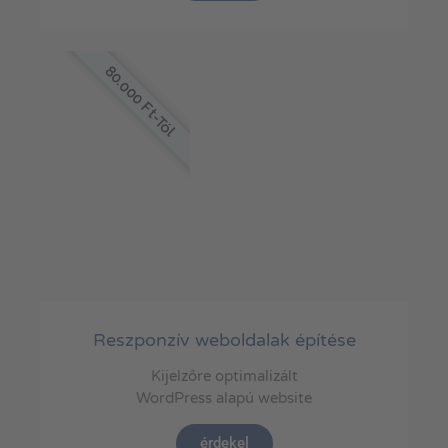
80.000 Ft-Tól
Reszponzív weboldalak építése
Kijelzőre optimalizált
WordPress alapú website
érdekel