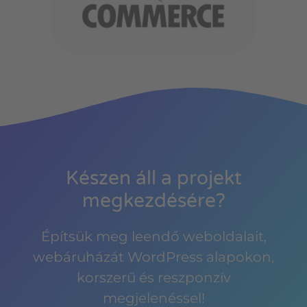
Készen áll a projekt
megkezdésére?
Építsük meg leendő weboldalait,
webáruházát WordPress alapokon,
korszerű és reszponzív
megjelenéssel!