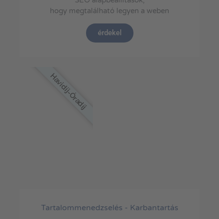
hogy megtalálható legyen a weben
érdekel
Havidíj-Óradíj
Tartalommenedzselés - Karbantartás