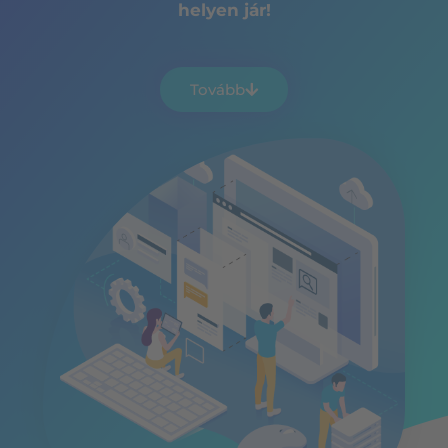
helyen jár!
Tovább