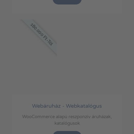
180.000 Ft-Tól
Webáruház - Webkatalógus
WooCommerce alapú reszponzív áruházak,
katalógusok