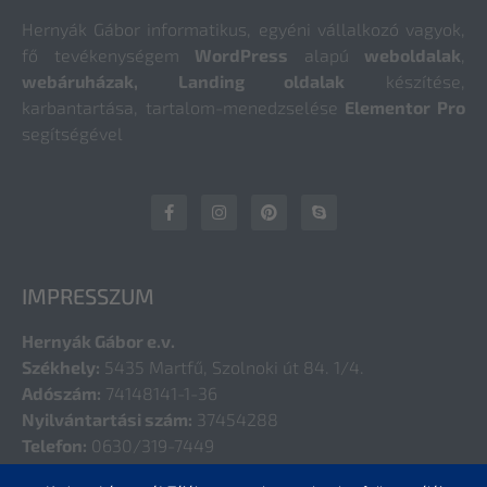
Hernyák Gábor informatikus, egyéni vállalkozó vagyok,
fő tevékenységem
WordPress
alapú
weboldalak
,
webáruházak, Landing oldalak
készítése,
karbantartása, tartalom-menedzselése
Elementor Pro
segítségével
IMPRESSZUM
Hernyák Gábor e.v.
Székhely:
5435 Martfű, Szolnoki út 84. 1/4.
Adószám:
74148141-1-36
Nyilvántartási szám:
37454288
Telefon:
0630/319-7449
E-mail:
hernyak@gmail.com