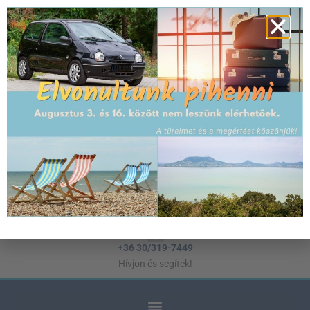
Weboldal és Webáruház készítés WordPress
alapokon
Hernyák Gábor egyéni vállalkozó
hernyak@gmail.com
Keressen e-mailben!
+36 30/319-7449
Hívjon és segítek!