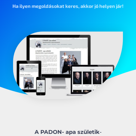
Ha ilyen megoldásokat keres, akkor jó helyen jár!
A PADON- apa születik
-