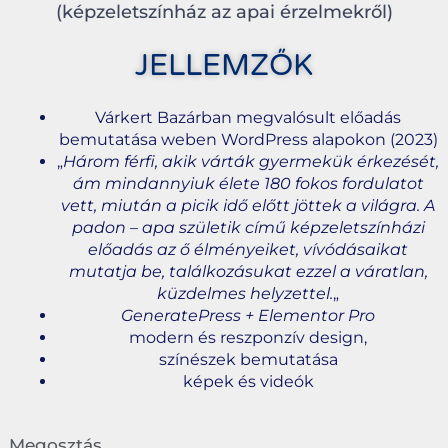
(képzeletszínház az apai érzelmekről)
JELLEMZŐK
Várkert Bazárban megvalósult előadás
bemutatása weben WordPress alapokon (2023)
„
Három férfi, akik várták gyermekük érkezését,
ám mindannyiuk élete 180 fokos fordulatot
vett, miután a picik idő előtt jöttek a világra. A
padon – apa születik című képzeletszínházi
előadás az ő élményeiket, vívódásaikat
mutatja be, találkozásukat ezzel a váratlan,
küzdelmes helyzettel.
„
GeneratePress + Elementor Pro
modern és reszponzív design,
színészek bemutatása
képek és videók
Megosztás