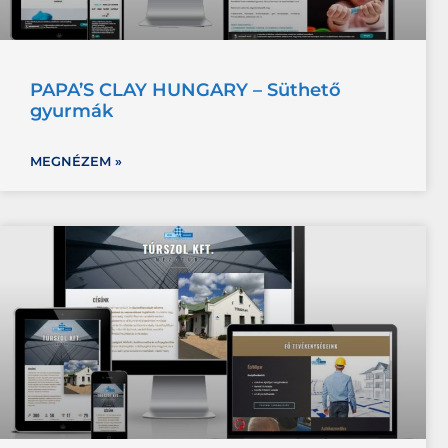
PAPA’S CLAY HUNGARY – Süthető
gyurmák
MEGNÉZEM »