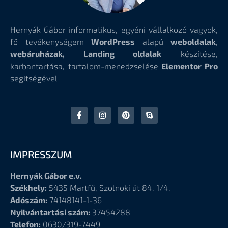
Hernyák Gábor informatikus, egyéni vállalkozó vagyok,
fő tevékenységem
WordPress
alapú
weboldalak
,
webáruházak, Landing oldalak
készítése,
karbantartása, tartalom-menedzselése
Elementor Pro
segítségével
IMPRESSZUM
Hernyák Gábor e.v.
Székhely:
5435 Martfű, Szolnoki út 84. 1/4.
Adószám:
74148141-1-36
Nyilvántartási szám:
37454288
Telefon:
0630/319-7449