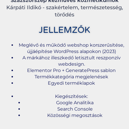
Százszorszép kézműves kozmetikumok
Kárpáti Ildikó - szakértelem, természetesség,
törődés
JELLEMZŐK
Meglévő és működő webshop korszerűsítése,
újjáépítése WordPress alapokon (2023)
A márkához illeszkedő letisztult reszponzív
webdesign.
Elementor Pro + GeneratePress sablon
Termékkategória megjelenések
Egyedi terméklapok
Kiegészítések:
Google Analitika
Search Console
Közösségi megosztások