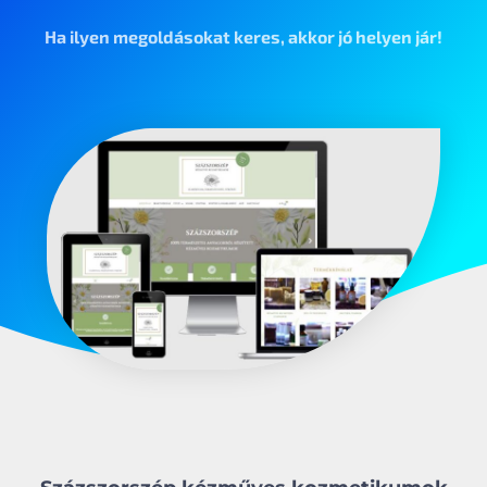
Ha ilyen megoldásokat keres, akkor jó helyen jár!