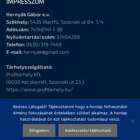
IMPRESSZUM
Hernyák Gábor e.v.
Székhely:
5435 Martfű, Szolnoki út 84. 1/4.
Adószám:
74148141-1-36
Nyilvántartási szám:
37454288
Telefon:
0630/319-7449
E-mail:
hernyak@gmail.com
Tárhelyszolgáltató:
Profitárhely Kft.
(6000
Kecskemét, Szolnoki út 23.)
https://www.profitarhely.hu/
Kedves Látogató! Tájékoztatom hogy a honlap felhasználói
élmény fokozásának érdekében sütiket alkalmaz. A honlap
használatával ön ezt tájékoztatást tudomásul veszi.
© Hernyák Gábor e.v.
Elfogadom
Adatkezelési tájékoztató
Design
by Elementor Pro