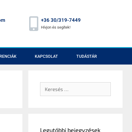
om
+36 30/319-7449
Hívjon és segítek!
RENCIÁK
KAPCSOLAT
TUDÁSTÁR
Legutóbbi bejegyzések