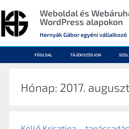
Weboldal és Webáruhá
WordPress alapokon
Hernyák Gábor egyéni vállalkozó
FŐOLDAL
TÁJÉKOZÓDJON
SZOL
Hónap:
2017. augusz
Köllő Krisztina – tanácsadá