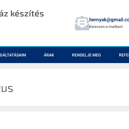
z készítés
hernyak@gmail.c
Keressen e-mailben!
GÁLTATÁSAIM
ÁRAK
RENDELJE MEG
REFE
tus
s