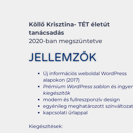
Köllő Krisztina- TÉT életút
tanácsadás
2020-ban megszüntetve
JELLEMZŐK
Új információs weboldal WordPress
alapokon (2017)
Prémium WordPress sablon és ingye
kiegészítők
modern és fullreszponzív design
egyénileg meghatározott színváltoza
kapcsolati űrlappal
Kiegészítések: