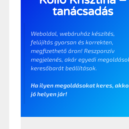
Köllő Krisztina –
tanácsadás
Weboldal, webáruház készítés,
felújítás gyorsan és korrekten,
megfizethető áron! Reszponzív
megjelenés, akár egyedi megoldáso
keresőbarát beállítások.
Ha ilyen megoldásokat keres, akko
jó helyen jár!