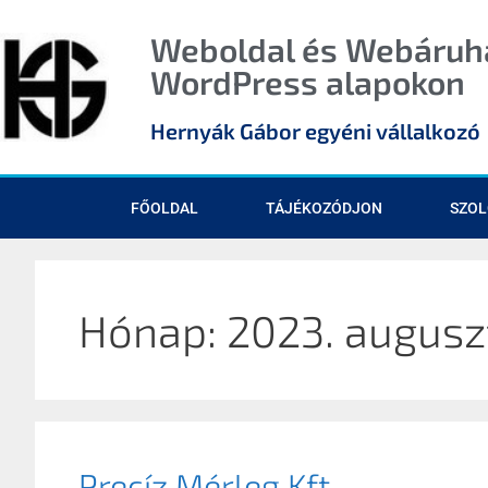
Weboldal és Webáruhá
WordPress alapokon
Hernyák Gábor egyéni vállalkozó
FŐOLDAL
TÁJÉKOZÓDJON
SZOL
Hónap:
2023. augusz
Precíz Mérleg Kft.