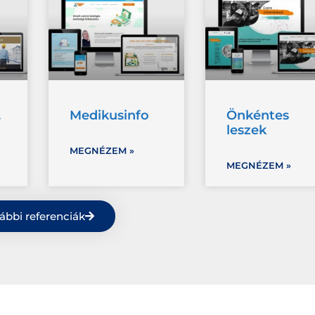
.
Medikusinfo
Önkéntes
leszek
MEGNÉZEM »
MEGNÉZEM »
ábbi referenciák