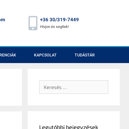
om
+36 30/319-7449
Hívjon és segítek!
RENCIÁK
KAPCSOLAT
TUDÁSTÁR
Legutóbbi bejegyzések