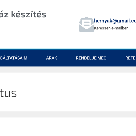
z készítés
hernyak@gmail.c
Keressen e-mailben!
GÁLTATÁSAIM
ÁRAK
RENDELJE MEG
REFE
tus