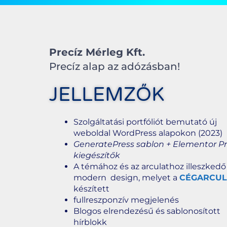
Precíz Mérleg Kft.
Precíz alap az adózásban!
JELLEMZŐK
Szolgáltatási portfóliót bemutató új
weboldal WordPress alapokon (2023)
GeneratePress sablon + Elementor Pr
kiegészítők
A témához és az arculathoz illeszkedő 
modern design, melyet a
CÉGARCUL
készített
fullreszponzív megjelenés
Blogos elrendezésű és sablonosított
hírblokk