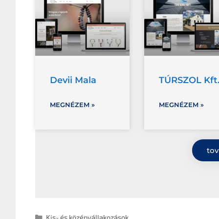
Devii Mala
TÚRSZOL Kft
MEGNÉZEM »
MEGNÉZEM »
tov
Kis- és középvállakozások