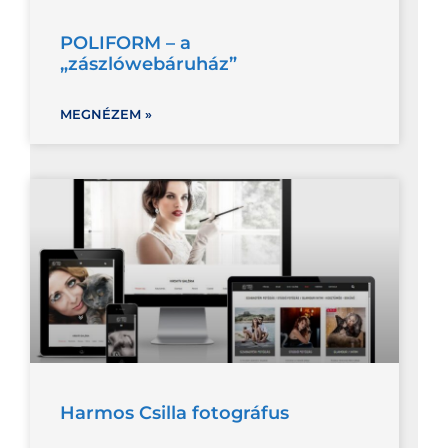
POLIFORM – a
„zászlówebáruház”
MEGNÉZEM »
Harmos Csilla fotográfus