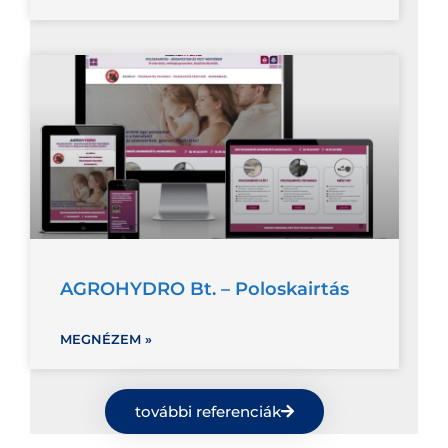
AGROHYDRO Bt. – Poloskairtás
MEGNÉZEM »
további referenciák