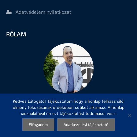
Adatvédelem nyilatkozat
RÓLAM
Kedves Látogató! Tájékoztatom hogy a honlap felhasználói
Hernyák Gábor informatikus, egyéni vállalkozó vagyok,
élmény fokozásának érdekében sütiket alkalmaz. A honlap
fő tevékenységem
WordPress
alapú
weboldalak
,
használatával ön ezt tájékoztatást tudomásul veszi.
webáruházak, Landing oldalak
készítése,
karbantartása, tartalom-menedzselése
Elementor Pro
Elfogadom
Adatkezelési tájékoztató
segítségével