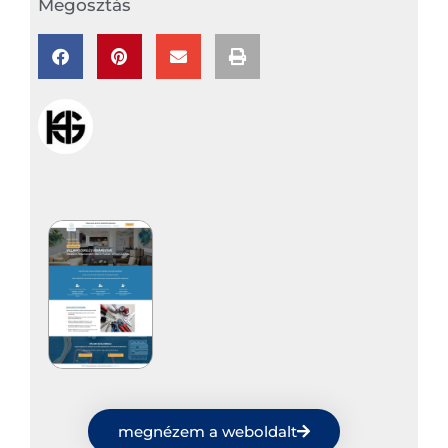
Megosztás
megnézem a weboldalt