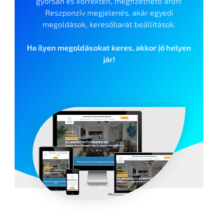
gyorsan és korrekten, megfizethető áron!
Reszponzív megjelenés, akár egyedi
megoldások, keresőbarát beállítások.
Ha ilyen megoldásokat keres, akkor jó helyen
jár!