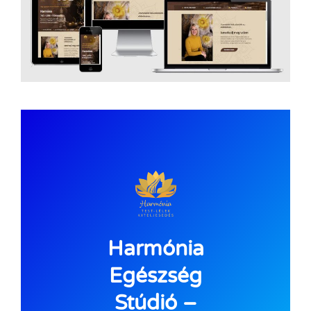
Harmónia
Egészség
Stúdió –