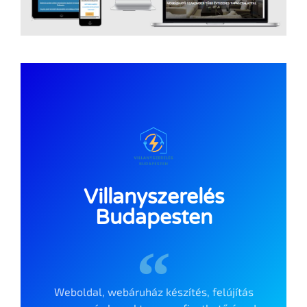
Villanyszerelés
Budapesten
Weboldal, webáruház készítés, felújítás