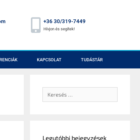
om
+36 30/319-7449
Hívjon és segítek!
RENCIÁK
KAPCSOLAT
TUDÁSTÁR
Legutóbbi bejegyzések