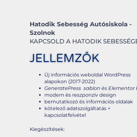
Hatodik Sebesség Autósiskola -
Szolnok
KAPCSOLD A HATODIK SEBESSÉGET
JELLEMZŐK
Új információs weboldal WordPress
alapokon (2017-2022)
GeneratePress sablon és Elementor 
modern és reszponzív design
bemutatkozó és információs oldalak
kötelező adatszolgáltatás +
kapcsolatfelvétel
Kiegészítések: