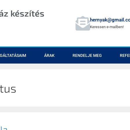
z készítés
hernyak@gmail.c
Keressen e-mailben!
GÁLTATÁSAIM
ÁRAK
RENDELJE MEG
REFE
tus
la