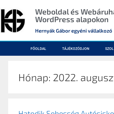
Weboldal és Webáruhá
WordPress alapokon
Hernyák Gábor egyéni vállalkozó
FŐOLDAL
TÁJÉKOZÓDJON
SZOL
Hónap:
2022. augusz
Hatodik Sebesség Autósisko