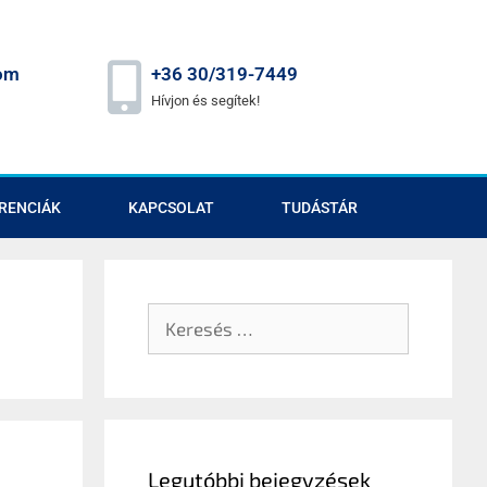
om
+36 30/319-7449
Hívjon és segítek!
RENCIÁK
KAPCSOLAT
TUDÁSTÁR
Legutóbbi bejegyzések