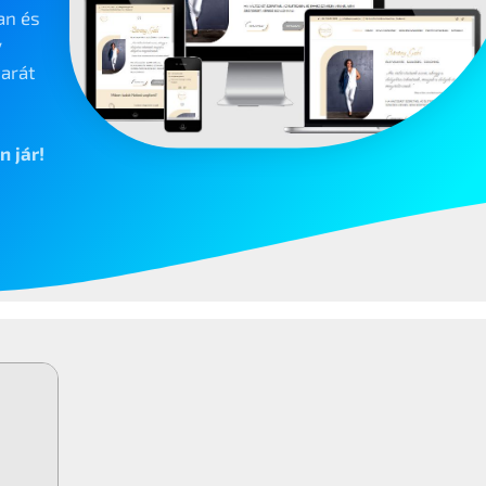
an és
v
arát
 jár!