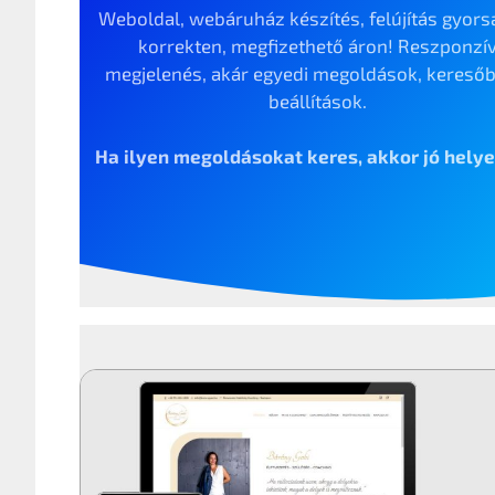
Weboldal, webáruház készítés, felújítás gyors
korrekten, megfizethető áron! Reszponzí
megjelenés, akár egyedi megoldások, keresőb
beállítások.
Ha ilyen megoldásokat keres, akkor jó helyen