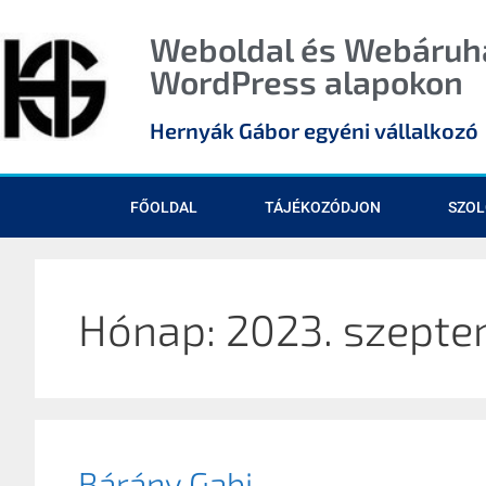
Weboldal és Webáruhá
WordPress alapokon
Hernyák Gábor egyéni vállalkozó
FŐOLDAL
TÁJÉKOZÓDJON
SZOL
Hónap:
2023. szept
Bárány Gabi