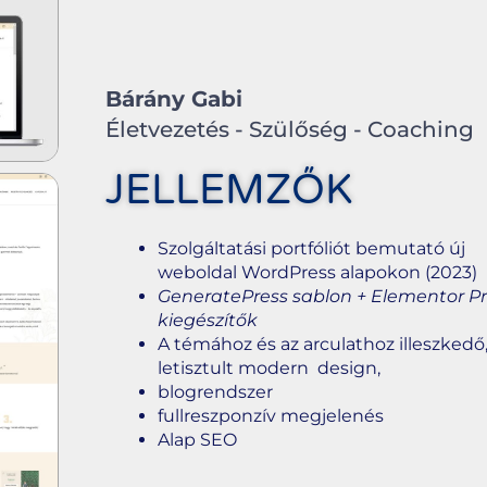
Bárány Gabi
Életvezetés - Szülőség - Coaching
JELLEMZŐK
Szolgáltatási portfóliót bemutató új
weboldal WordPress alapokon (2023)
GeneratePress sablon + Elementor Pr
kiegészítők
A témához és az arculathoz illeszkedő
letisztult modern design,
blogrendszer
fullreszponzív megjelenés
Alap SEO