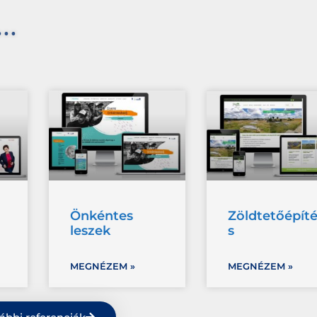
..
Önkéntes
Zöldtetőépít
leszek
s
MEGNÉZEM »
MEGNÉZEM »