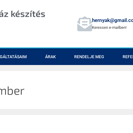
z készítés
hernyak@gmail.c
Keressen e-mailben!
GÁLTATÁSAIM
ÁRAK
RENDELJE MEG
REFE
ember